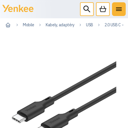
Mobile
Kabely, adaptéry
USB
2.0 USB C – U