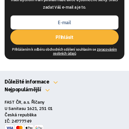
zadat Váš e-mail a je to.
Přihlásit
Přihlášením k odběru obchodních sdělení souhlasím se
zpracováním
osobních údajů
Důležité informace
O nás
Nejpopulárnější
Klávesnice
Kontakty
FAST ČR, a.s. Říčany
Myši
Obchodní podmínky
U Sanitasu 1621, 251 01
Sluchátka
Česká republika
Reklamace a vrácení zboží
IČ: 24777749
Reproduktory
GDPR