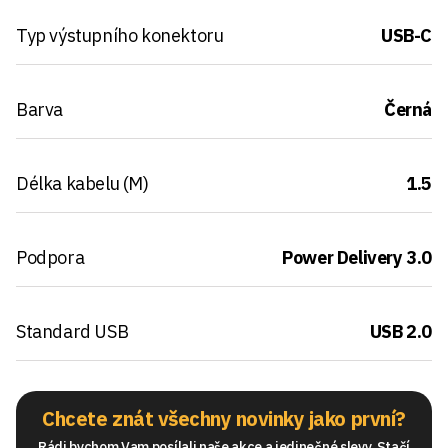
Typ výstupního konektoru
USB-C
Barva
Černá
Délka kabelu (M)
1.5
Podpora
Power Delivery 3.0
Standard USB
USB 2.0
Chcete znát všechny novinky jako první?
Rádi bychom Vam posílali naše akce a jedinečné slevy. Stačí