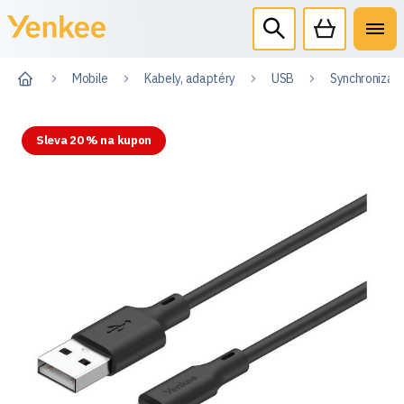
Mobile
Kabely, adaptéry
USB
Synchronizačn
Sleva 20 % na kupon