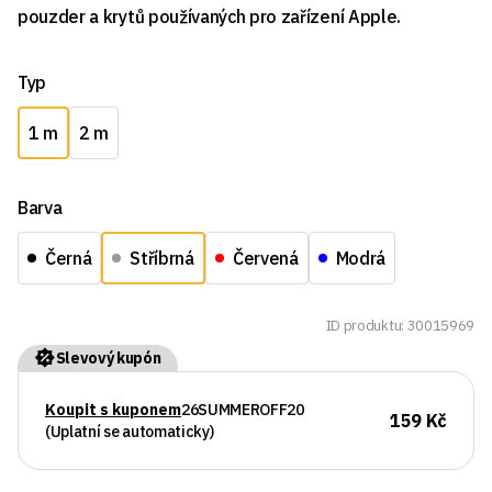
pouzder a krytů používaných pro zařízení Apple.
Typ
1 m
2 m
Barva
Černá
Stříbrná
Červená
Modrá
ID produktu: 30015969
Slevový kupón
Koupit s kuponem
26SUMMEROFF20
159 Kč
(Uplatní se automaticky)