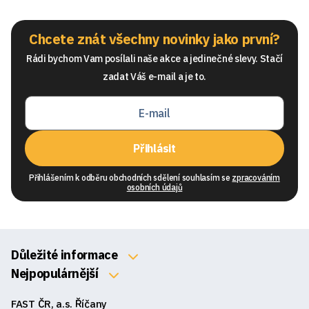
Chcete znát všechny novinky jako první?
Rádi bychom Vam posílali naše akce a jedinečné slevy. Stačí
zadat Váš e-mail a je to.
Přihlásit
Přihlášením k odběru obchodních sdělení souhlasím se
zpracováním
osobních údajů
Důležité informace
O nás
Nejpopulárnější
Klávesnice
Kontakty
FAST ČR, a.s. Říčany