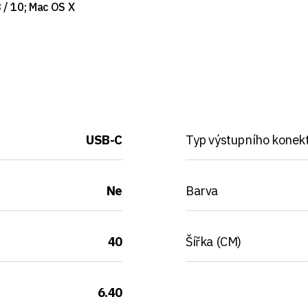
 / 10; Mac OS X
USB-C
Typ výstupního konek
Ne
Barva
40
Šířka (CM)
6.40