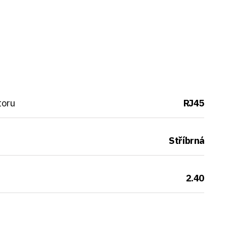
toru
RJ45
Stříbrná
2.40