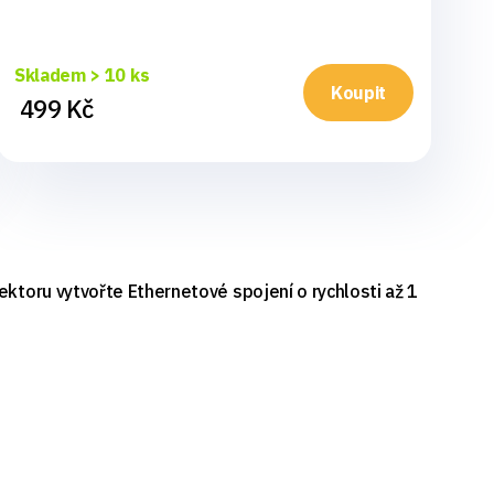
Skladem > 10 ks
Sk
Koupit
499 Kč
1
toru vytvořte Ethernetové spojení o rychlosti až 1