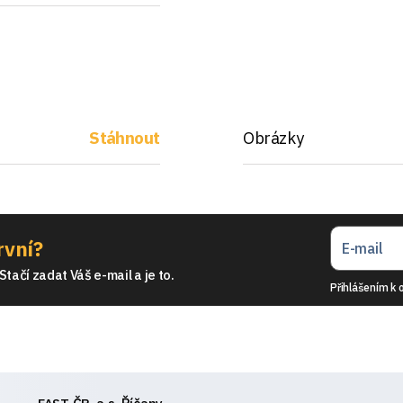
Stáhnout
Obrázky
rvní?
tačí zadat Váš e-mail a je to.
Přihlášením k 