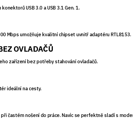
 konektorů USB 3.0 a USB 3.1 Gen. 1.
000 Mbps umožňuje kvalitní chipset uvnitř adaptéru RTL8153.
 BEZ OVLADAČŮ
šeho zařízení bez potřeby stahování ovladačů.
r ideální na cesty.
d při častém nošení do práce. Navíc se perfektně sladí s mo