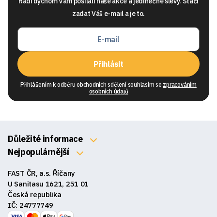
Rádi bychom Vam posílali naše akce a jedinečné slevy. Stačí
zadat Váš e-mail a je to.
Přihlásit
Přihlášením k odběru obchodních sdělení souhlasím se
zpracováním
osobních údajů
Důležité informace
O nás
Nejpopulárnější
Klávesnice
Kontakty
FAST ČR, a.s. Říčany
Myši
Obchodní podmínky
U Sanitasu 1621, 251 01
Sluchátka
Česká republika
Reklamace a vrácení zboží
IČ: 24777749
Reproduktory
GDPR