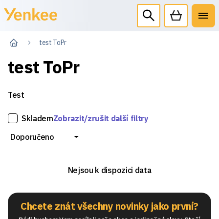
test ToPr
test ToPr
Test
Skladem
Zobrazit/zrušit další filtry
Doporučeno
Nejsou k dispozici data
Chcete znát všechny novinky jako první?