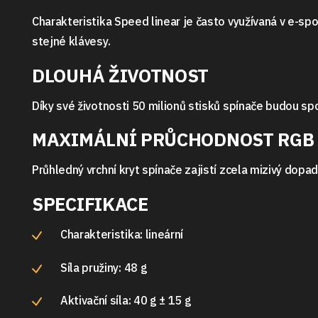
Charakteristika Speed linear je často využívaná v e-sp
stejné klávesy.
DLOUHÁ ŽIVOTNOST
Díky své životnosti 50 milionů stisků spínače budou spo
MAXIMÁLNÍ PRŮCHODNOST RGB
Průhledný vrchní kryt spínače zajistí zcela mizivý dop
SPECIFIKACE
Charakteristika: lineární
Síla pružiny: 48 g
Aktivační síla: 40 g ± 15 g