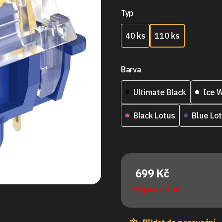
Typ
40 ks
110 ks
Barva
Ultimate Black
Ice 
Black Lotus
Blue Lo
699 Kč
Vyprodáno