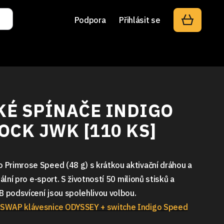
Podpora
Přihlásit se
É SPÍNAČE INDIGO
OCK JWK [110 KS]
Primrose Speed (48 g) s krátkou aktivační dráhou a
ální pro e-sport. S životností 50 milionů stisků a
podsvícení jsou spolehlivou volbou.
SWAP klávesnice ODYSSEY + switche Indigo Speed