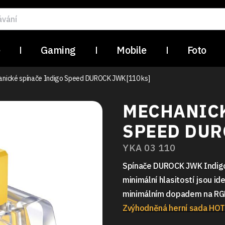
e
Gaming
Mobile
Foto
nické spínače Indigo Speed DUROCK JWK [110 ks]
MECHANICK
SPEED DUR
YKA 03 110
Spínače DUROCK JWK Indigo 
minimální hlasitostí jsou ide
minimálním dopadem na RGB 
Zvýhodněná herní sada HOT