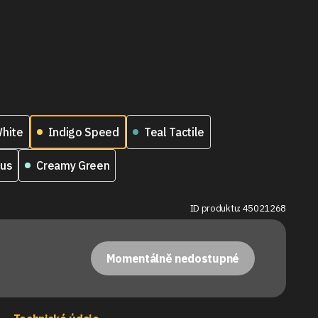
White
Indigo Speed
Teal Tactile
tus
Creamy Green
ID produktu: 45021268
Momentálně nedostupné