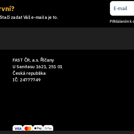
rvní?
tačí zadat Váš e-mail a je to.
Přihlášením k 
FAST ČR, a.s. Říčany
U Sanitasu 1621, 251 01
Česká republika
IČ: 24777749