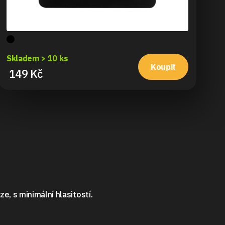
Sk
Skladem > 10 ks
6
Koupit
149 Kč
e, s minimální hlasitostí.