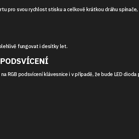
ortu pro svou rychlost stisku a celkově krátkou dráhu spínače,
lehlivě fungovat i desítky let.
 PODSVÍCENÍ
ad na RGB podsvícení klávesnice i v případě, že bude LED dioda