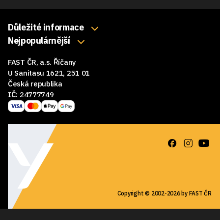
Důležité informace
O nás
Nejpopulárnější
Klávesnice
Kontakty
FAST ČR, a.s. Říčany
Myši
Obchodní podmínky
U Sanitasu 1621, 251 01
Sluchátka
Česká republika
Reklamace a vrácení zboží
IČ: 24777749
Reproduktory
GDPR
Podložky pod myš
Ke stažení
Copyright © 2002-2026 by FAST ČR