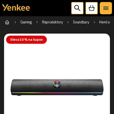
Gaming
Reproduktory
Soundbary
Herní sou
Sleva 10 % na kupon