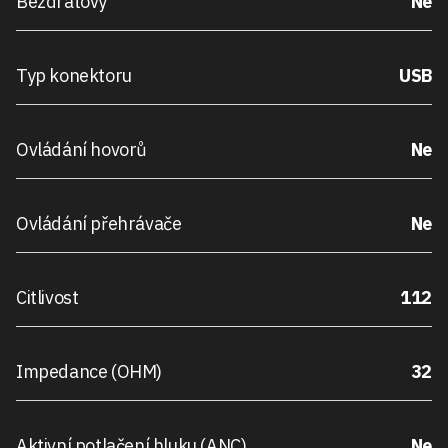
Bezdrátový
Ne
Typ konektoru
USB
Ovládání hovorů
Ne
Ovládání přehrávače
Ne
Citlivost
112
Impedance (OHM)
32
Aktivní potlačení hluku (ANC)
Ne