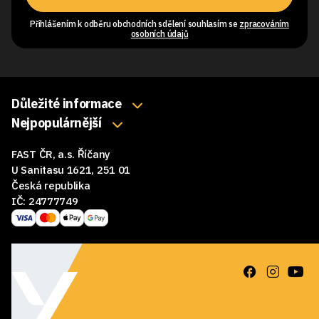
Přihlášením k odběru obchodních sdělení souhlasím se
zpracováním
osobních údajů
Důležité informace
O nás
Nejpopulárnější
Klávesnice
Kontakty
FAST ČR, a.s. Říčany
Myši
Obchodní podmínky
U Sanitasu 1621, 251 01
Sluchátka
Česká republika
Reklamace a vrácení zboží
IČ: 24777749
Reproduktory
GDPR
Podložky pod myš
Ke stažení