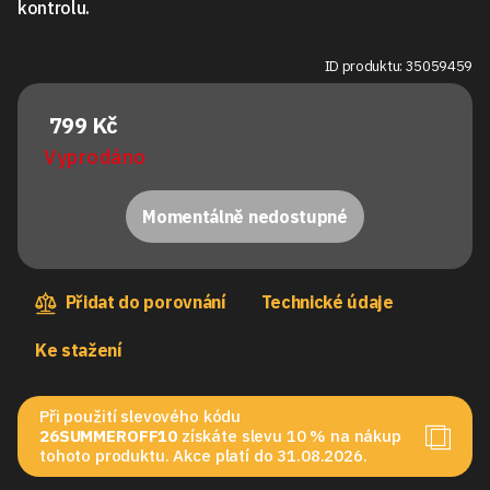
kontrolu.
ID produktu: 35059459
799 Kč
Vyprodáno
Momentálně nedostupné
Přidat do porovnání
Technické údaje
Ke stažení
Při použití slevového kódu
26SUMMEROFF10
získáte slevu 10 % na nákup
tohoto produktu. Akce platí do 31.08.2026.