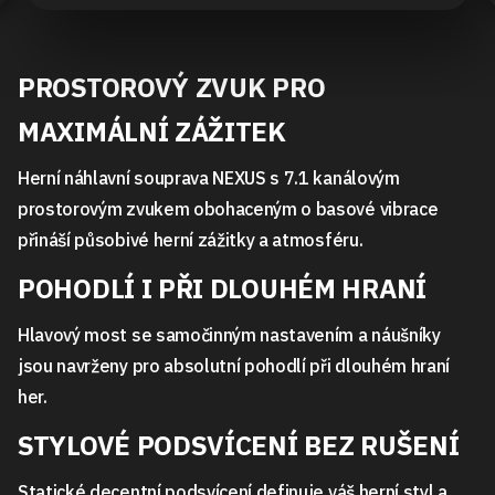
PROSTOROVÝ ZVUK PRO
MAXIMÁLNÍ ZÁŽITEK
Herní náhlavní souprava NEXUS s 7.1 kanálovým
prostorovým zvukem obohaceným o basové vibrace
přináší působivé herní zážitky a atmosféru.
POHODLÍ I PŘI DLOUHÉM HRANÍ
Hlavový most se samočinným nastavením a náušníky
jsou navrženy pro absolutní pohodlí při dlouhém hraní
her.
STYLOVÉ PODSVÍCENÍ BEZ RUŠENÍ
Statické decentní podsvícení definuje váš herní styl a