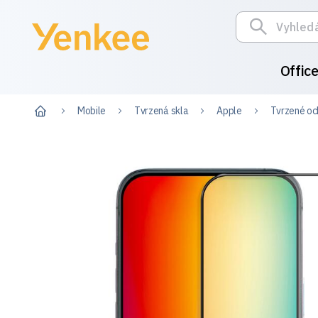
Offic
Mobile
Tvrzená skla
Apple
Tvrzené oc