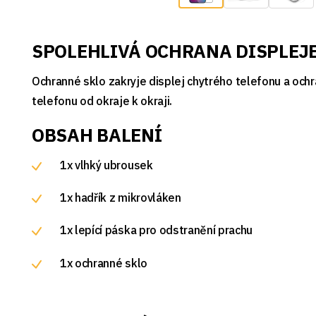
SPOLEHLIVÁ OCHRANA DISPLEJ
Ochranné sklo zakryje displej chytrého telefonu a och
telefonu od okraje k okraji.
OBSAH BALENÍ
1x vlhký ubrousek
1x hadřík z mikrovláken
1x lepící páska pro odstranění prachu
1x ochranné sklo