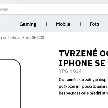
e
Gaming
Mobile
Foto
hranné sklo pro iPhone SE 2020
TVRZENÉ O
IPHONE SE
YPG NO24
Ochranné sklo zakryje displ
poškozením, poškrábáním i 
bezpečnost celé přední stra