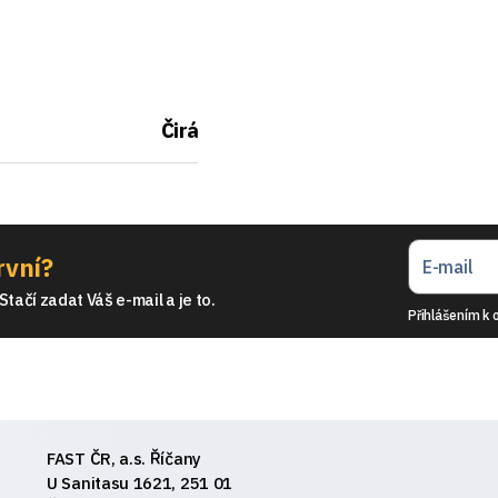
Čirá
rvní?
tačí zadat Váš e-mail a je to.
Přihlášením k 
FAST ČR, a.s. Říčany
U Sanitasu 1621, 251 01