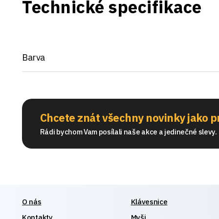
Technické specifikace
Barva
Chcete znát všechny novinky jako p
Rádi bychom Vam posílali naše akce a jedinečné slevy. S
O nás
Klávesnice
Kontakty
Myši