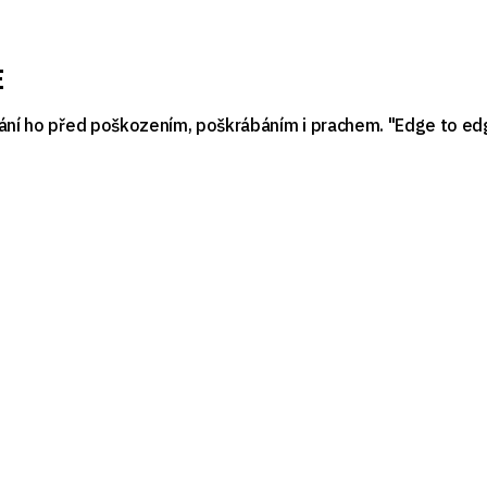
E
rání ho před poškozením, poškrábáním i prachem. "Edge to edg