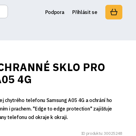
Podpora
Přihlásit se
CHRANNÉ SKLO PRO
05 4G
lej chytrého telefonu Samsung A05 4G a ochrání ho
ím i prachem. "Edge to edge protection" zajišťuje
ny telefonu od okraje k okraji.
ID produktu: 30025248