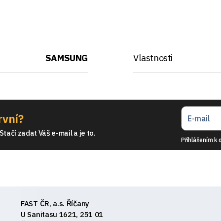
SAMSUNG
Vlastnosti
rvní?
tačí zadat Váš e-mail a je to.
Přihlášením k 
FAST ČR, a.s. Říčany
U Sanitasu 1621, 251 01