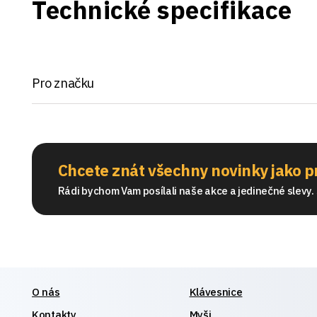
Technické specifikace
Pro značku
Chcete znát všechny novinky jako p
Rádi bychom Vam posílali naše akce a jedinečné slevy. S
O nás
Klávesnice
Kontakty
Myši