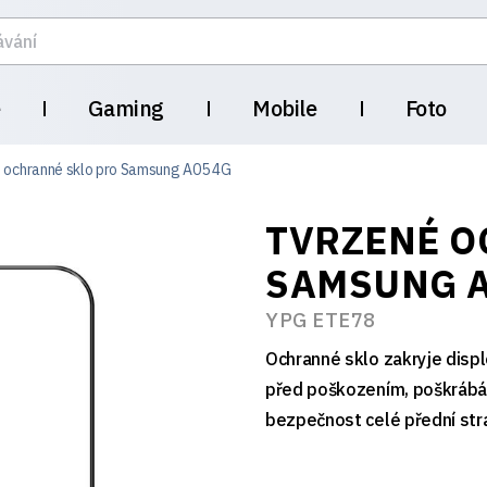
e
Gaming
Mobile
Foto
 ochranné sklo pro Samsung A05 4G
TVRZENÉ O
SAMSUNG A
YPG ETE78
Ochranné sklo zakryje disp
před poškozením, poškrábán
bezpečnost celé přední stra