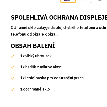
SPOLEHLIVÁ OCHRANA DISPLEJ
Ochranné sklo zakryje displej chytrého telefonu a och
telefonu od okraje k okraji.
OBSAH BALENÍ
1x vlhký ubrousek
1x hadřík z mikrovláken
1x lepící páska pro odstranění prachu
1x ochranné sklo