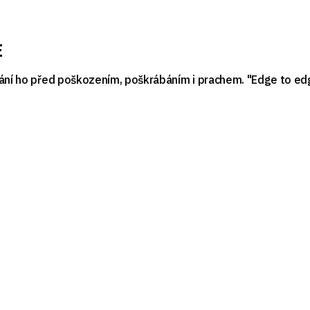
E
rání ho před poškozením, poškrábáním i prachem. "Edge to edg