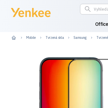
Offic
Mobile
Tvrzená skla
Samsung
Tvrzené