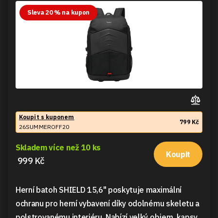
Sleva 20 % na kupon
Koupit s kuponem
799 Kč
26SUMMEROFF20
Skladem více než 10 ks
Koupit
999 Kč
Herní batoh SHIELD 15,6" poskytuje maximální
ochranu pro herní vybavení díky odolnému skeletu a
polstrovanému interiéru. Nabízí velký objem, kapsy