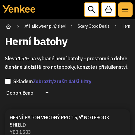
🍂 Halloween plný slev!
Scary Good Deals
Herní b
Herní batohy
Sleva 15 % na vybrané herní batohy - prostorné a dobře
členěné úložiště pro notebooky, konzole i příslušenství.
Skladem
Zobrazit/zrušit další filtry
Doporučeno
HERNÍ BATOH VHODNÝ PRO 15,6" NOTEBOOK
SHIELD
YBB 1503