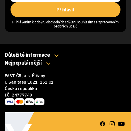
Přihlásit
Přihlášením k odběru obchodních sdělení souhlasím se
zpracováním
osobních údajů
Důležité informace
O nás
Nejpopulárnější
Klávesnice
Kontakty
FAST ČR, a.s. Říčany
Myši
Obchodní podmínky
U Sanitasu 1621, 251 01
Sluchátka
Česká republika
Reklamace a vrácení zboží
IČ: 24777749
Reproduktory
GDPR
Podložky pod myš
Ke stažení