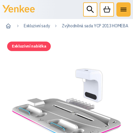
Exkluzivní sady
Zvýhodněná sada YCP 2013 HOMEBASE
Exkluzivní nabídka