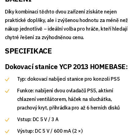
Díky kombinaci těchto dvou zařízení získáte nejen
praktické doplňky, ale i zvýšenou hodnotu za méně než
nákup jednotlivě – ideální volba pro hráče, kteří hledají
chytré řešení za zvýhodněnou cenu.
SPECIFIKACE
Dokovací stanice YCP 2013 HOMEBASE:
Typ: dokovací nabíjecí stanice pro konzoli PS5
Funkce: nabíjení dvou ovladačů PS5, aktivní
chlazení ventilátorem, háček na sluchátka,
prachový kryt, přihrádka pro až 6 herních disků
Vstup: DC 5 V / 3 A
Výstup: DC 5 V / 600 mA (2 ×)