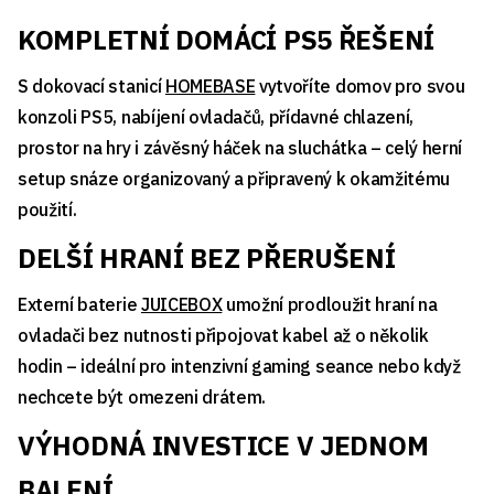
KOMPLETNÍ DOMÁCÍ PS5 ŘEŠENÍ
S dokovací stanicí
HOMEBASE
vytvoříte domov pro svou
konzoli PS5, nabíjení ovladačů, přídavné chlazení,
prostor na hry i závěsný háček na sluchátka – celý herní
setup snáze organizovaný a připravený k okamžitému
použití.
DELŠÍ HRANÍ BEZ PŘERUŠENÍ
Externí baterie
JUICEBOX
umožní prodloužit hraní na
ovladači bez nutnosti připojovat kabel až o několik
hodin – ideální pro intenzivní gaming seance nebo když
nechcete být omezeni drátem.
VÝHODNÁ INVESTICE V JEDNOM
BALENÍ