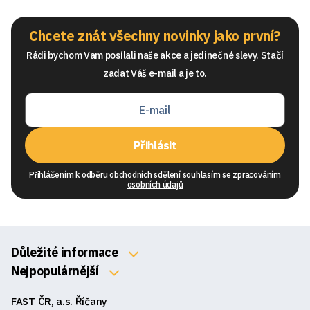
Chcete znát všechny novinky jako první?
Rádi bychom Vam posílali naše akce a jedinečné slevy. Stačí
zadat Váš e-mail a je to.
Přihlásit
Přihlášením k odběru obchodních sdělení souhlasím se
zpracováním
osobních údajů
Důležité informace
O nás
Nejpopulárnější
Klávesnice
Kontakty
FAST ČR, a.s. Říčany
Myši