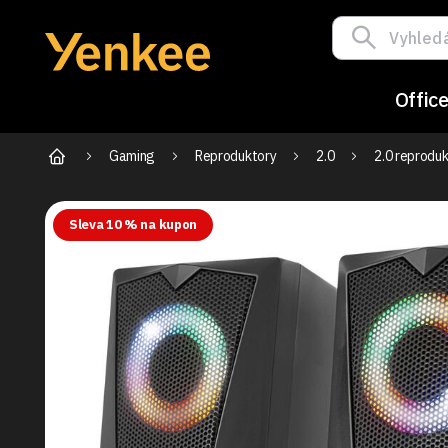
Offic
Gaming
Reproduktory
2.0
2.0 reproduk
Sleva 10 % na kupon