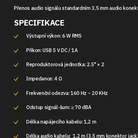
Přenos audio signálu standardním 3,5 mm audio konek
SPECIFIKACE
Výstupní výkon: 6 W RMS
Příkon: USB 5 V DC / 1A
Reproduktorová jednotka: 2.5" × 2
Impedance: 4 Ω
Frekvenční odezva: 160 Hz ~ 20 KHz
Odstup signál-šum: ≥ 70 dBA
Délka napájecího kabelu: 1,2 m
Délka audio kabelu: 1,2 m (3,5 mm konektor jack