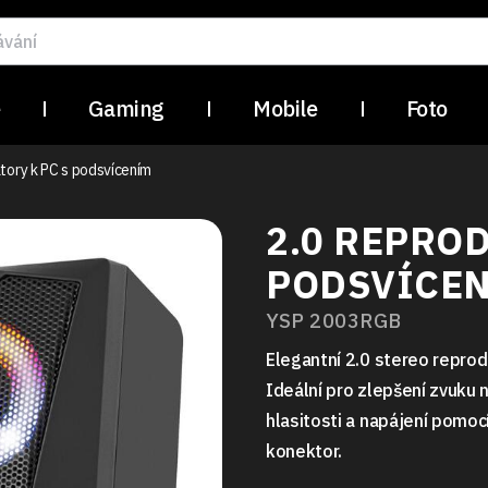
e
Gaming
Mobile
Foto
tory k PC s podsvícením
2.0 REPRO
PODSVÍCE
YSP 2003RGB
Elegantní 2.0 stereo repro
Ideální pro zlepšení zvuku
hlasitosti a napájení pomoc
konektor.