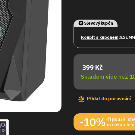
Slevový kupón
Koupit s kuponem
26SUMM
399 Kč
Skladem více než 10
Přidat do porovnání
-10%
Při použití s
na nákup toho