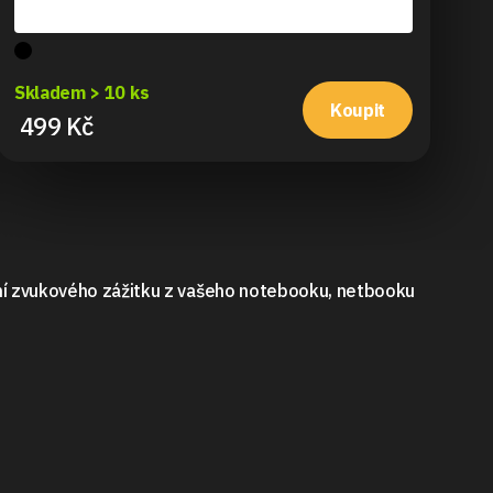
Sk
Skladem > 10 ks
2
Koupit
499 Kč
ení zvukového zážitku z vašeho notebooku, netbooku