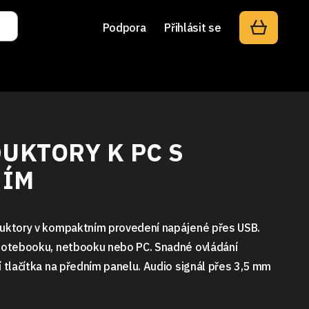
Podpora
Přihlásit se
DUKTORY K PC S
NÍM
duktory v kompaktním provedení napájené přes USB.
 notebooku, netbooku nebo PC. Snadné ovládání
í tlačítka na předním panelu. Audio signál přes 3,5 mm