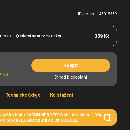
ID produktu: 45015339
359 Kč
EROFF10
(Uplatní se automaticky)
Koupit
 ks
Ihned k odeslání
Technické údaje
Ke stažení
levového kódu
26SUMMEROFF10
získáte slevu 10 %
to produktu. Akce platí do 31.08.2026.