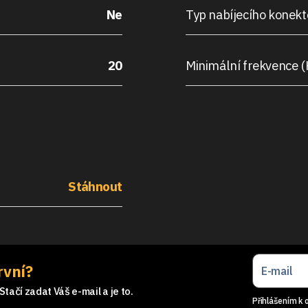
Ne
Typ nabíjecího konekt
20
Minimální frekvence (
Stáhnout
rvní?
tačí zadat Váš e-mail a je to.
Přihlášením k 