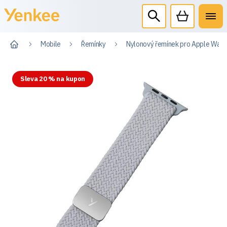
Mobile
Řemínky
Nylonový řemínek pro Apple Wat
Sleva 20 % na kupon