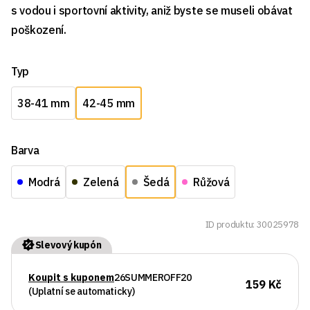
s vodou i sportovní aktivity, aniž byste se museli obávat
poškození.
Typ
38-41 mm
42-45 mm
Barva
Modrá
Zelená
Šedá
Růžová
ID produktu: 30025978
Slevový kupón
Koupit s kuponem
26SUMMEROFF20
159 Kč
(Uplatní se automaticky)