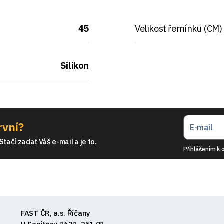
45
Velikost řemínku (CM)
Silikon
rvní?
tačí zadat Váš e-mail a je to.
Přihlášením k 
FAST ČR, a.s. Říčany