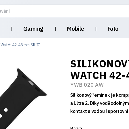
e
Gaming
Mobile
Foto
le Watch 42-45 mm SILIC
SILIKONOV
WATCH 42-
YWB 020 AW
Silikonový řemínek je kompati
a Ultra 2. Díky voděodolným
kontakt s vodou i sportovní 
Barva