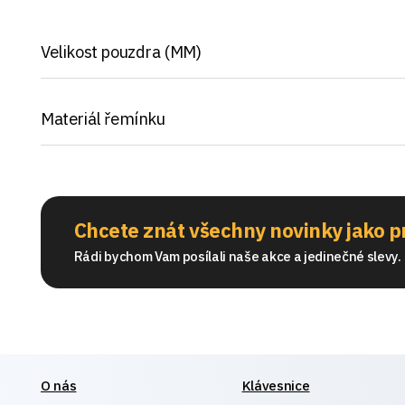
Velikost pouzdra (MM)
Materiál řemínku
Chcete znát všechny novinky jako p
Rádi bychom Vam posílali naše akce a jedinečné slevy. S
O nás
Klávesnice