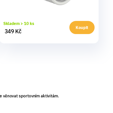
Skladem > 10 ks
Sk
Koupit
349 Kč
3
se věnovat sportovním aktivitám.