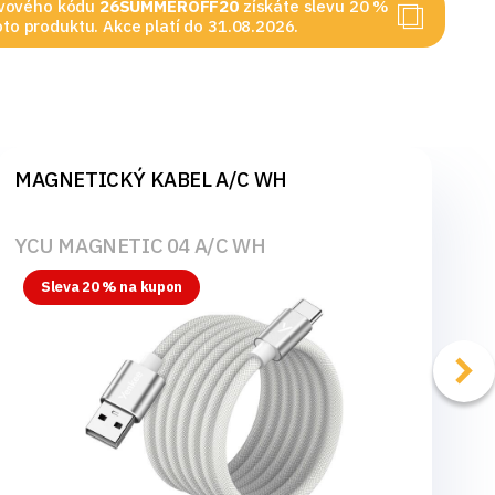
levového kódu
26SUMMEROFF20
získáte slevu 20 %
to produktu. Akce platí do 31.08.2026.
MAGNETICKÝ KABEL A/C WH
YCU MAGNETIC 04 A/C WH
Sleva 20 % na kupon