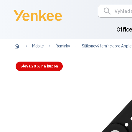
Offic
Mobile
Řemínky
Silikonový řemínek pro App
Sleva 20 % na kupon