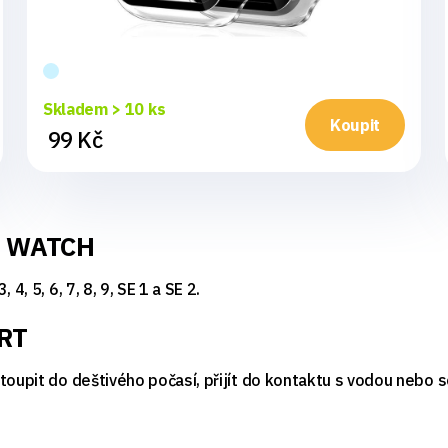
Skladem > 10 ks
Koupit
99 Kč
E WATCH
, 5, 6, 7, 8, 9, SE 1 a SE 2.
RT
toupit do deštivého počasí, přijít do kontaktu s vodou nebo 