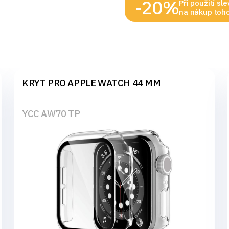
-20%
Při použití s
na nákup toho
KRYT PRO APPLE WATCH 44 MM
YCC AW70 TP