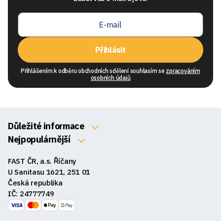
Přihlásit
Přihlášením k odběru obchodních sdělení souhlasím se
zpracováním
osobních údajů
Důležité informace
O nás
Nejpopulárnější
Klávesnice
Kontakty
FAST ČR, a.s. Říčany
Myši
Obchodní podmínky
U Sanitasu 1621, 251 01
Sluchátka
Česká republika
Reklamace a vrácení zboží
IČ: 24777749
Reproduktory
GDPR
Podložky pod myš
Ke stažení