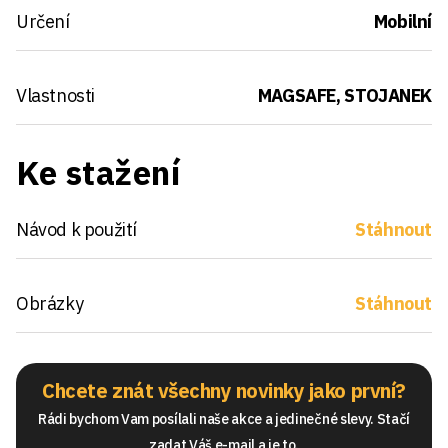
Určení
Mobilní
Vlastnosti
MAGSAFE, STOJANEK
Ke stažení
Návod k použití
Stáhnout
Obrázky
Stáhnout
Chcete znát všechny novinky jako první?
Rádi bychom Vam posílali naše akce a jedinečné slevy. Stačí
zadat Váš e-mail a je to.