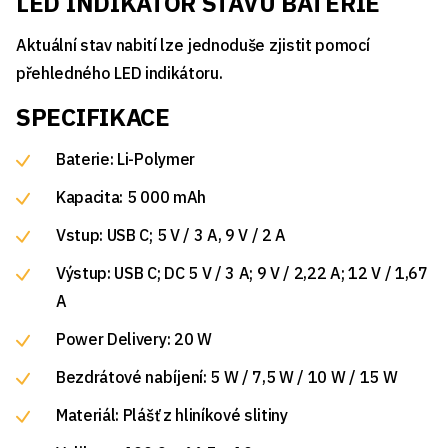
LED INDIKÁTOR STAVU BATERIE
Aktuální stav nabití lze jednoduše zjistit pomocí
přehledného LED indikátoru.
SPECIFIKACE
Baterie: Li-Polymer
Kapacita: 5 000 mAh
Vstup: USB C; 5 V / 3 A, 9 V / 2 A
Výstup: USB C; DC 5 V / 3 A; 9 V / 2,22 A; 12 V / 1,67
A
Power Delivery: 20 W
Bezdrátové nabíjení: 5 W / 7,5 W / 10 W / 15 W
Materiál: Plášť z hliníkové slitiny