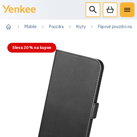
Mobile
Pouzdra
Kryty
Flipové pouzdro na s
Sleva 20 % na kupon