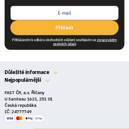
Přihlásit
Přihlášením k odběru obchodních sdělení souhlasím se
zpracováním
osobních údajů
Důležité informace
O nás
Nejpopulárnější
Klávesnice
Kontakty
FAST ČR, a.s. Říčany
Myši
Obchodní podmínky
U Sanitasu 1621, 251 01
Sluchátka
Česká republika
Reklamace a vrácení zboží
IČ: 24777749
Reproduktory
GDPR
Podložky pod myš
Ke stažení