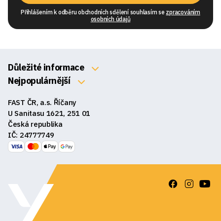
Přihlášením k odběru obchodních sdělení souhlasím se
zpracováním
osobních údajů
Důležité informace
O nás
Nejpopulárnější
Klávesnice
Kontakty
FAST ČR, a.s. Říčany
Myši
Obchodní podmínky
U Sanitasu 1621, 251 01
Sluchátka
Česká republika
Reklamace a vrácení zboží
IČ: 24777749
Reproduktory
GDPR
Podložky pod myš
Ke stažení