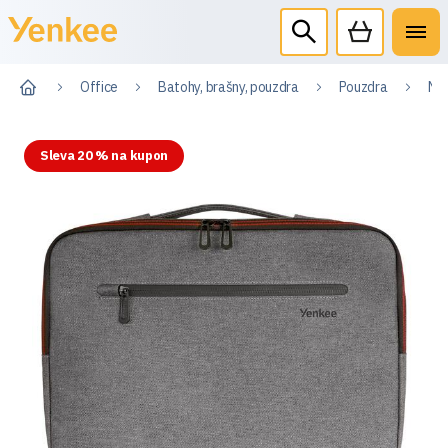
Office
Batohy, brašny, pouzdra
Pouzdra
Na
Sleva 20 % na kupon