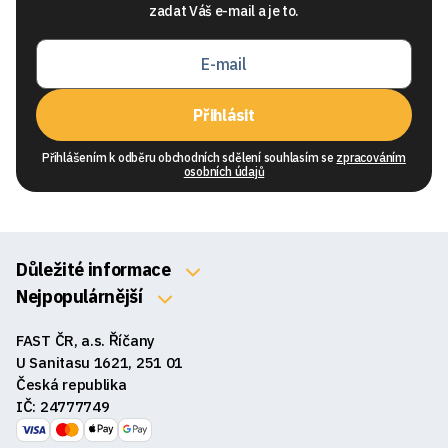
zadat Váš e-mail a je to.
Přihlásit
Přihlášením k odběru obchodních sdělení souhlasím se
zpracováním
osobních údajů
Důležité informace
O nás
Nejpopulárnější
Klávesnice
Kontakty
FAST ČR, a.s. Říčany
Myši
Obchodní podmínky
U Sanitasu 1621, 251 01
Sluchátka
Česká republika
Reklamace a vrácení zboží
IČ: 24777749
Reproduktory
GDPR