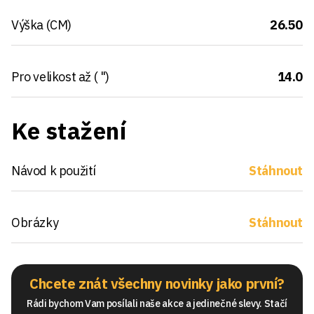
Výška (CM)
26.50
Pro velikost až ( ")
14.0
Ke stažení
Návod k použití
Stáhnout
Obrázky
Stáhnout
Chcete znát všechny novinky jako první?
Rádi bychom Vam posílali naše akce a jedinečné slevy. Stačí