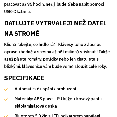
pracovat až 95 hodin, než ji bude třeba nabít pomocí
USB-C kabelu.
DATLUJTE VYTRVALEJI NEŽ DATEL
NA STROMĚ
Klidně ťukejte, co hrdlo ráčí! Klávesy toho zvládnou
opravdu hodně a snesou až pět milionů stisknutí! Takže
ať už píšete romány, povídky nebo jen chatujete s
blízkými, klávesnice vám bude věrně sloužit celé roky.
SPECIFIKACE
Automatické uspání / probuzení
Materiály: ABS plast + PU kůže + kovový pant +
sklolaminátová deska
Bluetooth 5.0 čip s LED indikátorem napájení