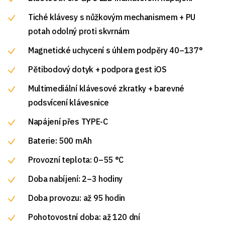
Tiché klávesy s nůžkovým mechanismem + PU
potah odolný proti skvrnám
Magnetické uchycení s úhlem podpěry 40–137°
Pětibodový dotyk + podpora gest iOS
Multimediální klávesové zkratky + barevné
podsvícení klávesnice
Napájení přes TYPE-C
Baterie: 500 mAh
Provozní teplota: 0–55 °C
Doba nabíjení: 2–3 hodiny
Doba provozu: až 95 hodin
Pohotovostní doba: až 120 dní