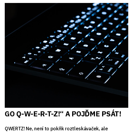
GO Q-W-E-R-T-Z!“ A POJĎME PSÁT!
QWERTZ! Ne, není to pokřik roztleskávaček, ale