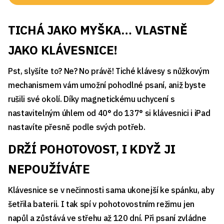
TICHÁ JAKO MYŠKA… VLASTNĚ
JAKO KLÁVESNICE!
Pst, slyšíte to? Ne? No právě! Tiché klávesy s nůžkovým
mechanismem vám umožní pohodlné psaní, aniž byste
rušili své okolí. Díky magnetickému uchycení s
nastavitelným úhlem od 40° do 137° si klávesnici i iPad
nastavíte přesně podle svých potřeb.
DRŽÍ POHOTOVOST, I KDYŽ JI
NEPOUŽÍVÁTE
Klávesnice se v nečinnosti sama ukonejší ke spánku, aby
šetřila baterii. I tak spí v pohotovostním režimu jen
napůl a zůstává ve střehu až 120 dní. Při psaní zvládne