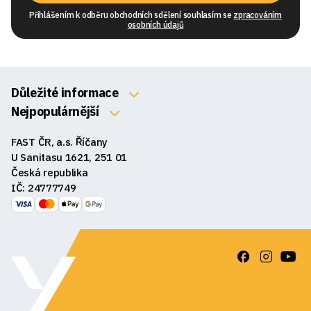
Přihlášením k odběru obchodních sdělení souhlasím se
zpracováním
osobních údajů
Důležité informace
O nás
Nejpopulárnější
Klávesnice
Kontakty
FAST ČR, a.s. Říčany
Myši
Obchodní podmínky
U Sanitasu 1621, 251 01
Sluchátka
Česká republika
Reklamace a vrácení zboží
IČ: 24777749
Reproduktory
GDPR
Podložky pod myš
Ke stažení