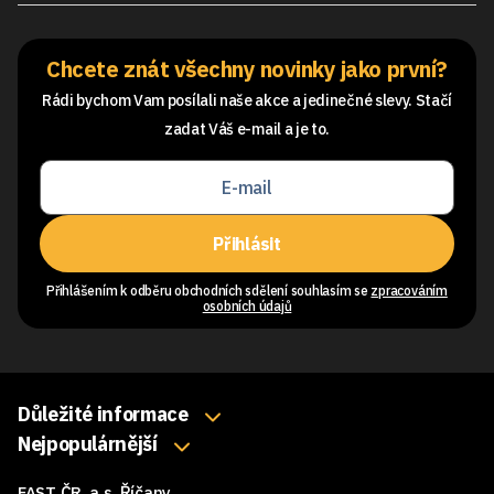
Chcete znát všechny novinky jako první?
Rádi bychom Vam posílali naše akce a jedinečné slevy. Stačí
zadat Váš e-mail a je to.
Přihlásit
Přihlášením k odběru obchodních sdělení souhlasím se
zpracováním
osobních údajů
Důležité informace
O nás
Nejpopulárnější
Klávesnice
Kontakty
FAST ČR, a.s. Říčany