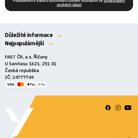
Přihlášením k odběru obchodních sdělení souhlasím se
zpracováním
osobních údajů
Důležité informace
O nás
Nejpopulárnější
Klávesnice
Kontakty
FAST ČR, a.s. Říčany
Myši
Obchodní podmínky
U Sanitasu 1621, 251 01
Sluchátka
Česká republika
Reklamace a vrácení zboží
IČ: 24777749
Reproduktory
GDPR
Podložky pod myš
Ke stažení