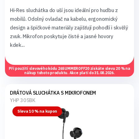
Hi-Res sluchátka do uší jsou ideální pro hudbu z
mobilů. Odolný ovladač na kabelu, ergonomický
design a špičkové materiály zajišťují pohodlí i skvělý
zvuk. Mikrofon poskytuje čisté a jasné hovory
kdek...
Při použití slevového kódu
26SUMMEROFF20
získáte slevu 20 % na
nákup tohoto produktu. Akce platí do 31.08.2026.
DRÁTOVÁ SLUCHÁTKA S MIKROFONEM
YHP 305BK
Sleva 10 % na kupon