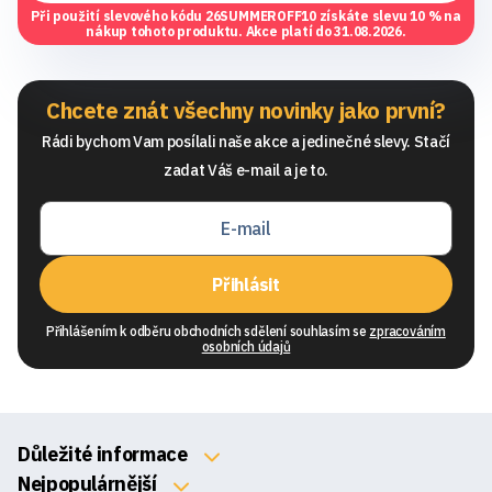
Při použití slevového kódu
26SUMMEROFF10
získáte slevu 10 % na
nákup tohoto produktu. Akce platí do 31.08.2026.
Chcete znát všechny novinky jako první?
Rádi bychom Vam posílali naše akce a jedinečné slevy. Stačí
zadat Váš e-mail a je to.
Přihlásit
Přihlášením k odběru obchodních sdělení souhlasím se
zpracováním
osobních údajů
Důležité informace
O nás
Nejpopulárnější