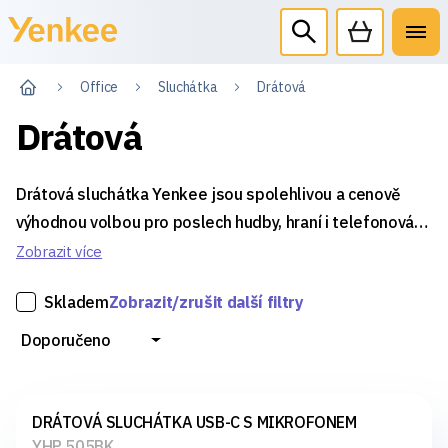
Office
Sluchátka
Drátová
Drátová
Drátová sluchátka Yenkee jsou spolehlivou a cenově
výhodnou volbou pro poslech hudby, hraní i telefonování.
Díky kabelovému připojení zajistí stabilní a kvalitní zvuk
Zobrazit více
bez starostí s baterií. Yenkee klade důraz na
Skladem
Zobrazit/zrušit další filtry
jednoduchost a funkčnost.
Doporučeno
DRÁTOVÁ SLUCHÁTKA USB-C S MIKROFONEM
YHP 505BK