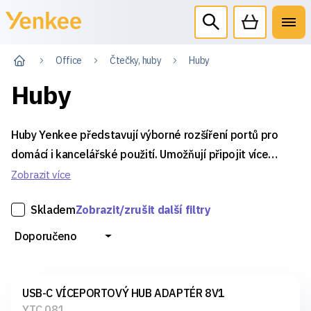
Office
Čtečky, huby
Huby
Huby
Huby Yenkee představují výborné rozšíření portů pro
domácí i kancelářské použití. Umožňují připojit více
zařízení, jako jsou externí disky, tiskárny nebo
Zobrazit více
klávesnice, k počítači či notebooku, což zvyšuje komfort
Skladem
Zobrazit/zrušit další filtry
práce a efektivitu v každodenním používání.
Doporučeno
USB-C VÍCEPORTOVÝ HUB ADAPTÉR 8V1
YTC 081