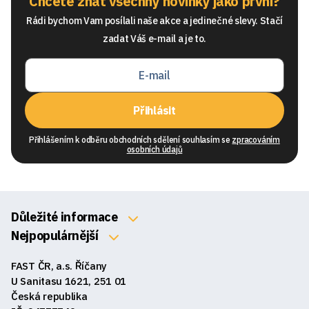
Chcete znát všechny novinky jako první?
Rádi bychom Vam posílali naše akce a jedinečné slevy. Stačí
zadat Váš e-mail a je to.
Přihlásit
Přihlášením k odběru obchodních sdělení souhlasím se
zpracováním
osobních údajů
Důležité informace
O nás
Nejpopulárnější
Klávesnice
Kontakty
FAST ČR, a.s. Říčany
Myši
Obchodní podmínky
U Sanitasu 1621, 251 01
Sluchátka
Česká republika
Reklamace a vrácení zboží