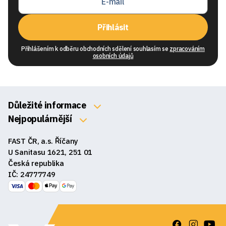
Přihlásit
Přihlášením k odběru obchodních sdělení souhlasím se
zpracováním
osobních údajů
Důležité informace
O nás
Nejpopulárnější
Klávesnice
Kontakty
FAST ČR, a.s. Říčany
Myši
Obchodní podmínky
U Sanitasu 1621, 251 01
Sluchátka
Česká republika
Reklamace a vrácení zboží
IČ: 24777749
Reproduktory
GDPR
Podložky pod myš
Ke stažení