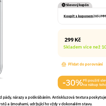
Slevový kupón
Koupit s kuponem
26SUMM
299 Kč
Skladem více než 10
Přidat do porovnání
-30%
Při použití s
na nákup toho
 pády, nárazy a poškrábáním. Antiskluzová textura poskytuje 
prstů a šmouhami, udržující ho vždy v dokonalém stavu.