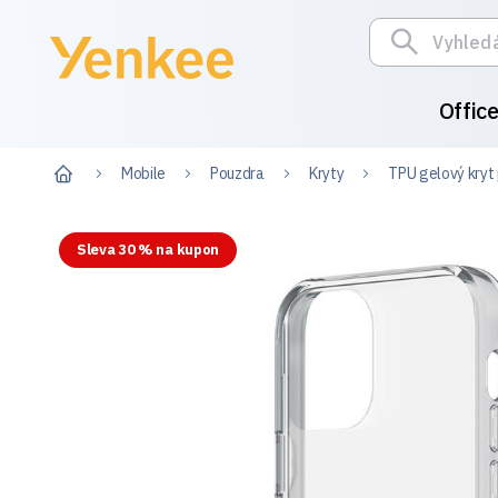
Offic
Mobile
Pouzdra
Kryty
TPU gelový kryt
Sleva 30 % na kupon