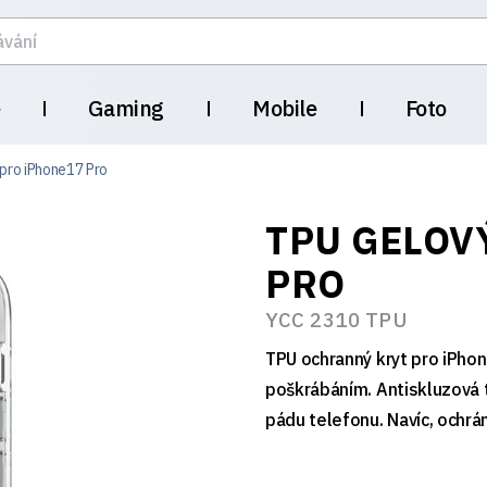
e
Gaming
Mobile
Foto
 pro iPhone17 Pro
TPU GELOV
PRO
YCC 2310 TPU
TPU ochranný kryt pro iPhon
poškrábáním. Antiskluzová t
pádu telefonu. Navíc, ochrá