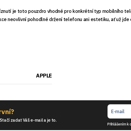
znutí je toto pouzdro vhodné pro konkrétní typ mobilního tele
e neovlivní pohodlné držení telefonu ani estetiku, ať už jde
APPLE
rvní?
tačí zadat Váš e-mail a je to.
Přihlášením k 