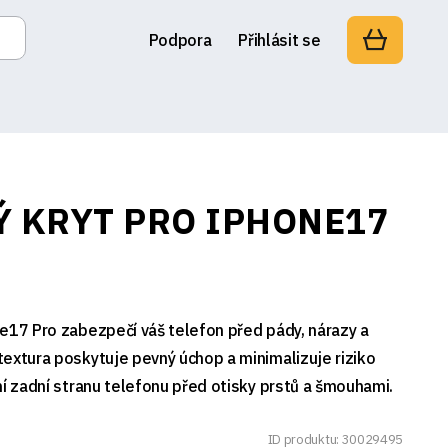
Podpora
Přihlásit se
Ý KRYT PRO IPHONE17
e17 Pro zabezpečí váš telefon před pády, nárazy a
extura poskytuje pevný úchop a minimalizuje riziko
ní zadní stranu telefonu před otisky prstů a šmouhami.
ID produktu: 30029495