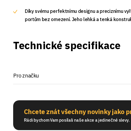
Díky svému perfektnímu designu a preciznímu vyří
portům bez omezení. Jeho lehká a tenká konstrukc
Technické specifikace
Pro značku
Chcete znát všechny novinky jako p
Rádi bychom Vam posílali naše akce a jedinečné slevy. S