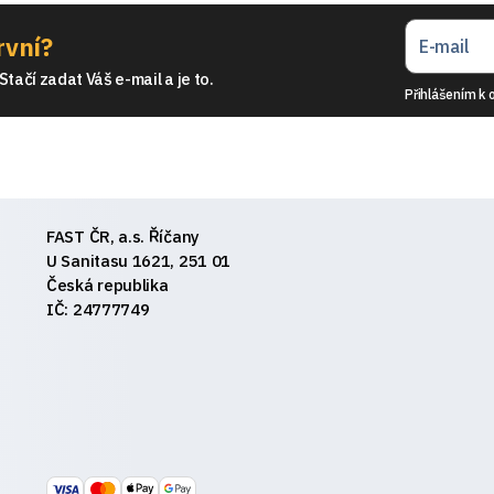
rvní?
tačí zadat Váš e-mail a je to.
Přihlášením k 
FAST ČR, a.s. Říčany
U Sanitasu 1621, 251 01
Česká republika
IČ: 24777749