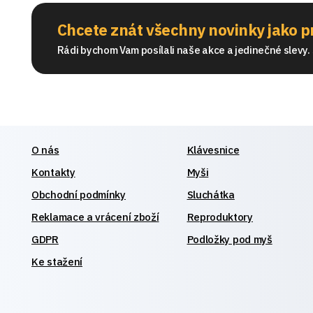
Chcete znát všechny novinky jako p
Rádi bychom Vam posílali naše akce a jedinečné slevy. S
O nás
Klávesnice
Kontakty
Myši
Obchodní podmínky
Sluchátka
Reklamace a vrácení zboží
Reproduktory
GDPR
Podložky pod myš
Ke stažení