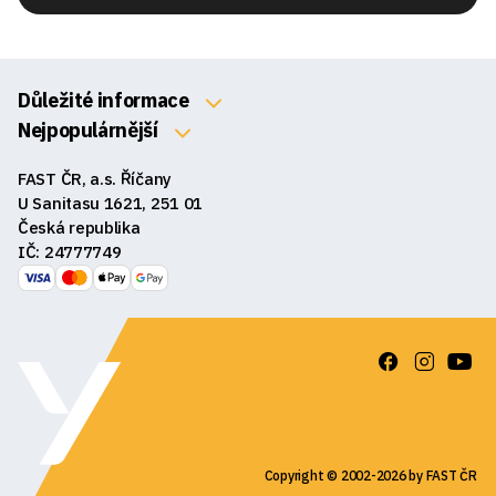
Důležité informace
O nás
Nejpopulárnější
Klávesnice
Kontakty
FAST ČR, a.s. Říčany
Myši
Obchodní podmínky
U Sanitasu 1621, 251 01
Sluchátka
Česká republika
Reklamace a vrácení zboží
IČ: 24777749
Reproduktory
GDPR
Podložky pod myš
Ke stažení
Copyright © 2002-2026 by FAST ČR