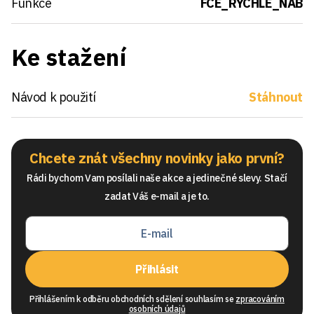
Funkce
FCE_RYCHLE_NAB
Ke stažení
Návod k použití
Stáhnout
Chcete znát všechny novinky jako první?
Rádi bychom Vam posílali naše akce a jedinečné slevy. Stačí
zadat Váš e-mail a je to.
Přihlásit
Přihlášením k odběru obchodních sdělení souhlasím se
zpracováním
osobních údajů