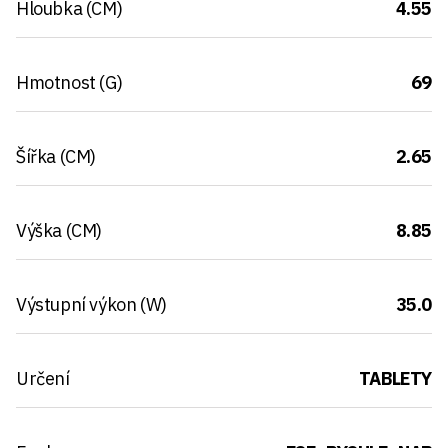
Hloubka (CM)
4.55
Hmotnost (G)
69
Šířka (CM)
2.65
Výška (CM)
8.85
Výstupní výkon (W)
35.0
Určení
TABLETY