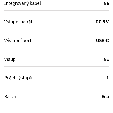
Integrovaný kabel
Ne
Vstupní napětí
DC 5 V
Výstupní port
USB-C
Vstup
NE
Počet výstupů
1
Barva
Bílá