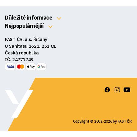
Důležité informace
O nás
Nejpopulárnější
Klávesnice
Kontakty
FAST ČR, a.s. Říčany
Myši
Obchodní podmínky
U Sanitasu 1621, 251 01
Sluchátka
Česká republika
Reklamace a vrácení zboží
IČ: 24777749
Reproduktory
GDPR
Podložky pod myš
Ke stažení
Copyright © 2002-2026 by FAST ČR