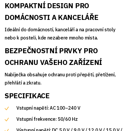
KOMPAKTNÍ DESIGN PRO
DOMÁCNOSTI A KANCELÁŘE
Ideální do domácností, kanceláří a na pracovní stoly
nebo k posteli, kde nezabere mnoho místa.
BEZPEČNOSTNÍ PRVKY PRO
OCHRANU VAŠEHO ZAŘÍZENÍ
Nabíječka obsahuje ochranu proti přepětí, přetížení,
přehřátí a zkratu.
SPECIFIKACE
Vstupní napětí: AC 100–240 V
Vstupní frekvence: 50/60 Hz
Výstupní napětí: DC 5,0 V / 9,0 V / 12,0 V / 15,0 V /