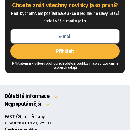
Chcete znát všechny novinky jako první?
Rádi bychom Vam posílali naše akce a jedinečné slevy. Stačí
zadat Váš e-mail a je to.
Přihlásit
Přihlášením k odběru obchodních sdělení souhlasím se
zpracováním
osobních údajů
Důležité informace
O nás
Nejpopulárnější
Klávesnice
Kontakty
FAST ČR, a.s. Říčany
Myši
Obchodní podmínky
U Sanitasu 1621, 251 01
Sluchátka
Česká republika