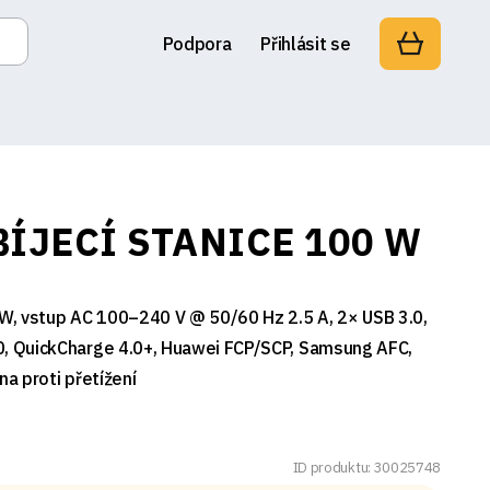
Podpora
Přihlásit se
ÍJECÍ STANICE 100 W
 W, vstup AC 100–240 V @ 50/60 Hz 2.5 A, 2× USB 3.0,
0, QuickCharge 4.0+, Huawei FCP/SCP, Samsung AFC,
na proti přetížení
ID produktu: 30025748