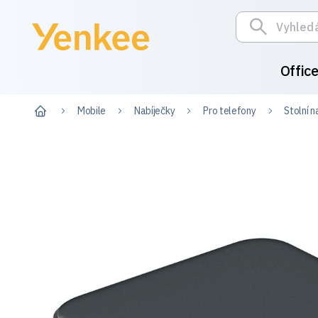
Offic
Mobile
Nabíječky
Pro telefony
Stolní n