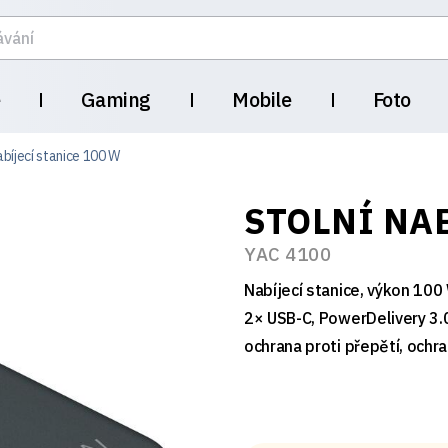
e
Gaming
Mobile
Foto
abíjecí stanice 100 W
STOLNÍ NAB
YAC 4100
Nabíjecí stanice, výkon 100
2× USB-C, PowerDelivery 3.
ochrana proti přepětí, ochra