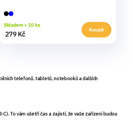
Sk
Skladem > 10 ks
3
Koupit
279 Kč
bilních telefonů, tabletů, notebooků a dalších
). To vám ušetří čas a zajistí, že vaše zařízení budou