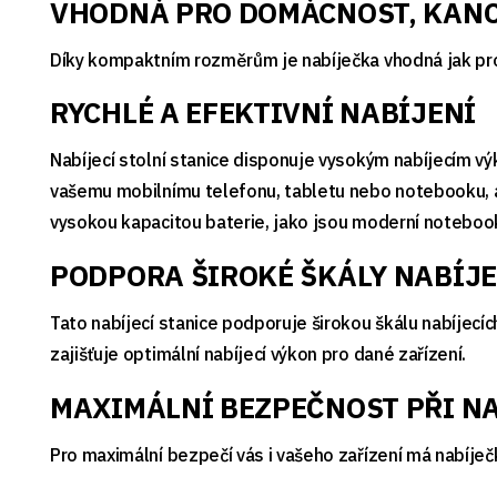
VHODNÁ PRO DOMÁCNOST, KANC
Díky kompaktním rozměrům je nabíječka vhodná jak pro vy
RYCHLÉ A EFEKTIVNÍ NABÍJENÍ
Nabíjecí stolní stanice disponuje vysokým nabíjecím výk
vašemu mobilnímu telefonu, tabletu nebo notebooku, ani
vysokou kapacitou baterie, jako jsou moderní notebooky,
PODPORA ŠIROKÉ ŠKÁLY NABÍJ
Tato nabíjecí stanice podporuje širokou škálu nabíjecí
zajišťuje optimální nabíjecí výkon pro dané zařízení.
MAXIMÁLNÍ BEZPEČNOST PŘI N
Pro maximální bezpečí vás i vašeho zařízení má nabíječk