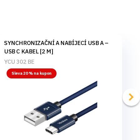
SYNCHRONIZAČNÍ A NABÍJECÍ USB A –
USB C KABEL [2 M]
YCU 302 BE
Sleva 20 % na kupon