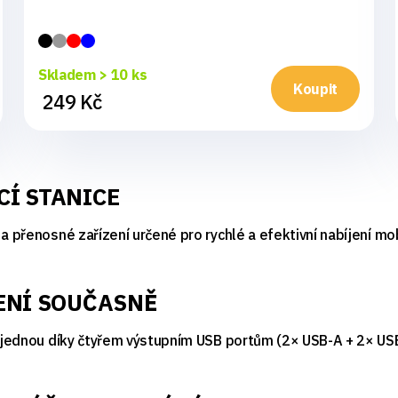
Skladem > 10 ks
Koupit
249 Kč
Í STANICE
a přenosné zařízení určené pro rychlé a efektivní nabíjení mo
ENÍ SOUČASNĚ
ajednou díky čtyřem výstupním USB portům (2× USB-A + 2× USB-C