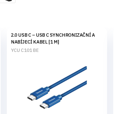
2.0 USB C – USB C SYNCHRONIZAČNÍ A
NABÍJECÍ KABEL [1 M]
YCU C101 BE