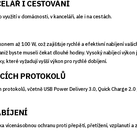
ELÁŘ I CESTOVÁNÍ
užití v domácnosti, v kanceláři, ale i na cestách.
onem až 100 W, což zajišťuje rychlé a efektivní nabíjení vašic
ž byste museli čekat dlouhé hodiny. Vysoký nabíjecí výkon je 
 které vyžadují vyšší výkon pro rychlé dobíjení.
ECÍCH PROTOKOLŮ
ch protokolů, včetně USB Power Delivery 3.0, Quick Charge 2.
ABÍJENÍ
a vícenásobnou ochranu proti přepětí, přetížení, vzplanutí a z