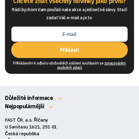
Chcete znát všechny novinky jako první?
Rádi bychom Vam posílali naše akce a jedinečné slevy. Stačí
zadat Váš e-mail a je to.
Přihlásit
Přihlášením k odběru obchodních sdělení souhlasím se
zpracováním
osobních údajů
Důležité informace
O nás
Nejpopulárnější
Klávesnice
Kontakty
FAST ČR, a.s. Říčany
Myši
Obchodní podmínky
U Sanitasu 1621, 251 01
Sluchátka
Česká republika
Reklamace a vrácení zboží