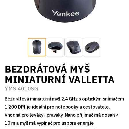
BEZDRÁTOVÁ MYŠ
MINIATURNÍ VALLETTA
YMS 4010SG
Bezdrátová miniaturní myš 2,4 GHz s optickým snímačem
1 200 DPI je ideální pro notebooky a cestovatele.
Vhodná pro leváky i praváky. Nano přijímač má dosah <
10 m a myš má vypínač pro úsporu energie