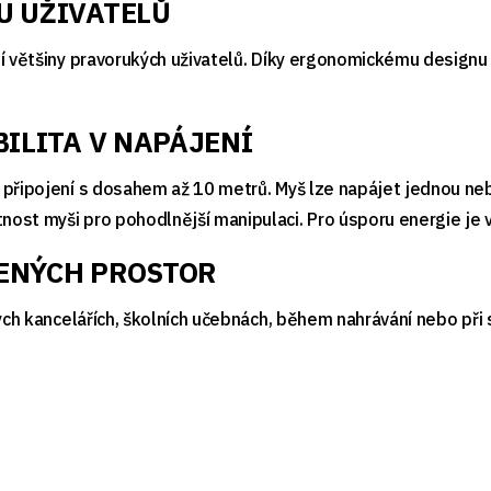
U UŽIVATELŮ
lí většiny pravorukých uživatelů. Díky ergonomickému designu
BILITA V NAPÁJENÍ
 připojení s dosahem až 10 metrů. Myš lze napájet jednou neb
ost myši pro pohodlnější manipulaci. Pro úsporu energie je
LENÝCH PROSTOR
ných kancelářích, školních učebnách, během nahrávání nebo při