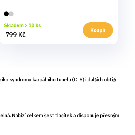
Sk
Skladem > 10 ks
1
Koupit
799 Kč
ko syndromu karpálního tunelu (CTS) i dalších obtíží
telná. Nabízí celkem šest tlačítek a disponuje přesným