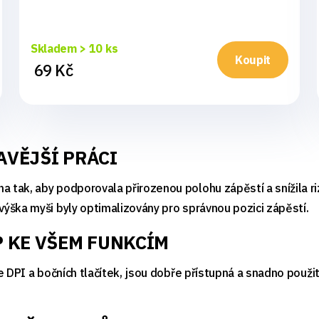
Skladem > 10 ks
Koupit
69 Kč
AVĚJŠÍ PRÁCI
ak, aby podporovala přirozenou polohu zápěstí a snížila rizi
ýška myši byly optimalizovány pro správnou pozici zápěstí.
 KE VŠEM FUNKCÍM
e DPI a bočních tlačítek, jsou dobře přístupná a snadno použi