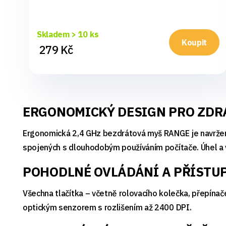
Skladem > 10 ks
Koupit
279 Kč
ERGONOMICKÝ DESIGN PRO ZDR
Ergonomická 2,4 GHz bezdrátová myš RANGE je navržena t
spojených s dlouhodobým používáním počítače. Úhel a v
POHODLNÉ OVLÁDÁNÍ A PŘÍSTUP
Všechna tlačítka – včetně rolovacího kolečka, přepínač
optickým senzorem s rozlišením až 2400 DPI.