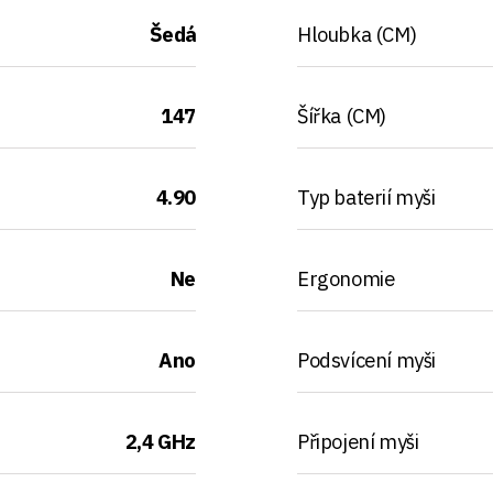
Šedá
Hloubka (CM)
147
Šířka (CM)
4.90
Typ baterií myši
Ne
Ergonomie
Ano
Podsvícení myši
2,4 GHz
Připojení myši