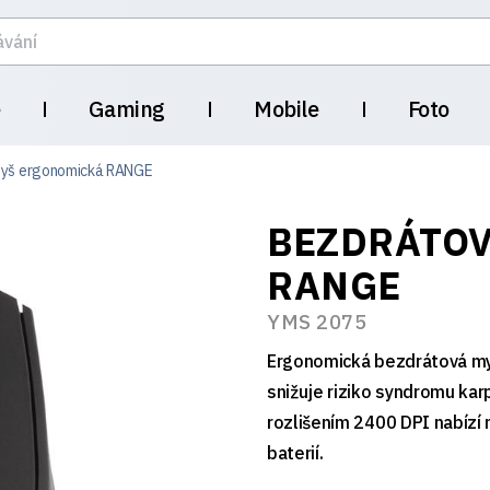
e
Gaming
Mobile
Foto
myš ergonomická RANGE
BEZDRÁTO
RANGE
YMS 2075
Ergonomická bezdrátová myš
snižuje riziko syndromu kar
rozlišením 2400 DPI nabízí
baterií.