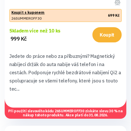
Koupit s kuponem
699 Kč
26SUMMEROFF30
Skladem více než 10 ks
Koupit
999 Kč
Jedete do práce nebo za příbuznými? Magnetický
nabíjecí držák do auta nabije váš telefon i na
cestách. Podporuje rychlé bezdrátové nabíjení Qi2 a
spolupracuje se všemi telefony, které jsou s touto
tec...
Při použití slevového kódu
26SUMMEROFF30
získáte slevu 30 % na
nákup tohoto produktu. Akce platí do 31.08.2026.