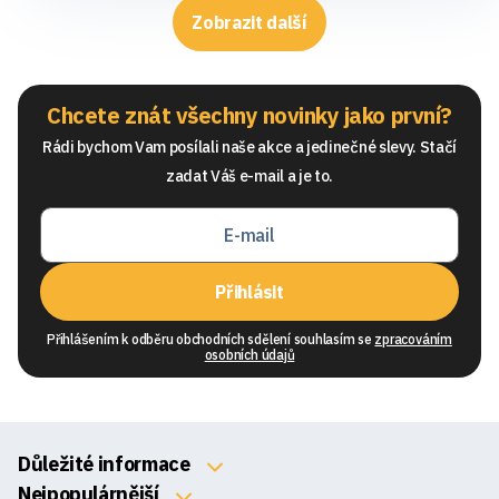
Zobrazit další
Chcete znát všechny novinky jako první?
Rádi bychom Vam posílali naše akce a jedinečné slevy. Stačí
zadat Váš e-mail a je to.
Přihlásit
Přihlášením k odběru obchodních sdělení souhlasím se
zpracováním
osobních údajů
Důležité informace
O nás
Nejpopulárnější