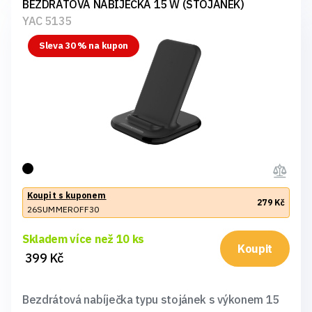
BEZDRÁTOVÁ NABÍJEČKA 15 W (STOJÁNEK)
YAC 5135
Sleva 30 % na kupon
Koupit s kuponem
279 Kč
26SUMMEROFF30
Skladem více než 10 ks
Koupit
399 Kč
Bezdrátová nabíječka typu stojánek s výkonem 15