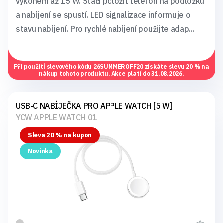
výkonem až 15 W. Stačí položit telefon na podložku
a nabíjení se spustí. LED signalizace informuje o
stavu nabíjení. Pro rychlé nabíjení použijte adap...
Při použití slevového kódu
26SUMMEROFF20
získáte slevu 20 % na
nákup tohoto produktu. Akce platí do 31.08.2026.
USB-C NABÍJEČKA PRO APPLE WATCH [5 W]
YCW APPLE WATCH 01
Sleva 20 % na kupon
Novinka