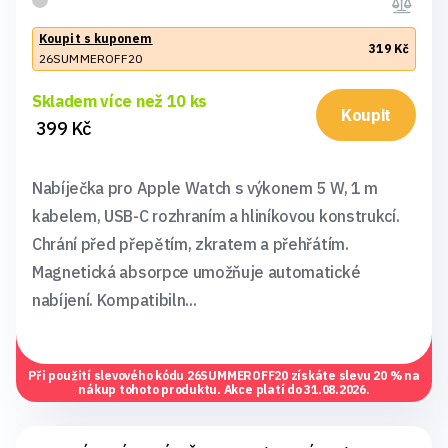
Koupit s kuponem
319 Kč
26SUMMEROFF20
Skladem více než 10 ks
Koupit
399 Kč
Nabíječka pro Apple Watch s výkonem 5 W, 1 m
kabelem, USB-C rozhraním a hliníkovou konstrukcí.
Chrání před přepětím, zkratem a přehřátím.
Magnetická absorpce umožňuje automatické
nabíjení. Kompatibiln...
Při použití slevového kódu
26SUMMEROFF20
získáte slevu 20 % na
nákup tohoto produktu. Akce platí do 31.08.2026.