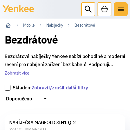
Mobile
Nabíječky
Bezdrátové
Bezdrátové
Bezdrátové nabíječky Yenkee nabízí pohodlné a moderní
řešení pro nabíjení zařízení bez kabelů. Podporují
standard QI, který je kompatibilní s většinou
Zobrazit více
smartphonů, a nabízejí různé úrovně výkonu včetně
Skladem
Zobrazit/zrušit další filtry
rychlonabíjení. Elegantní design a protiskluzový povrch
zajistí stabilní umístění zařízení, zatímco vestavěné
Doporučeno
ochrany chrání proti přehřátí a přepětí.
NABÍJEČKA MAGFOLD 3IN1 QI2
YAC 01 MAGFOLD