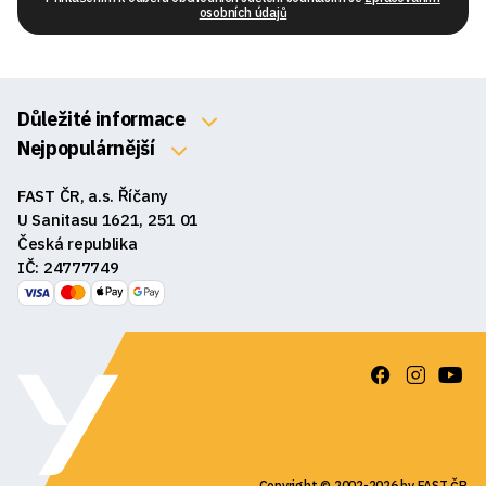
osobních údajů
Důležité informace
O nás
Nejpopulárnější
Klávesnice
Kontakty
FAST ČR, a.s. Říčany
Myši
Obchodní podmínky
U Sanitasu 1621, 251 01
Sluchátka
Česká republika
Reklamace a vrácení zboží
IČ: 24777749
Reproduktory
GDPR
Podložky pod myš
Ke stažení
Copyright © 2002-2026 by FAST ČR