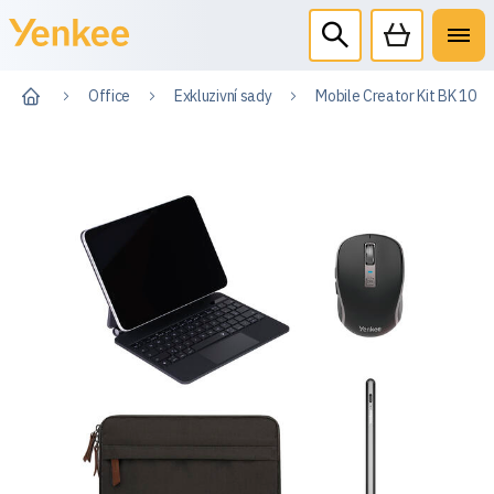
Office
Exkluzivní sady
Mobile Creator Kit BK 10.9