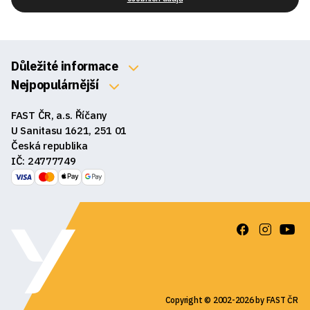
Důležité informace
O nás
Nejpopulárnější
Klávesnice
Kontakty
FAST ČR, a.s. Říčany
Myši
Obchodní podmínky
U Sanitasu 1621, 251 01
Sluchátka
Česká republika
Reklamace a vrácení zboží
IČ: 24777749
Reproduktory
GDPR
Podložky pod myš
Ke stažení
Copyright © 2002-2026 by FAST ČR