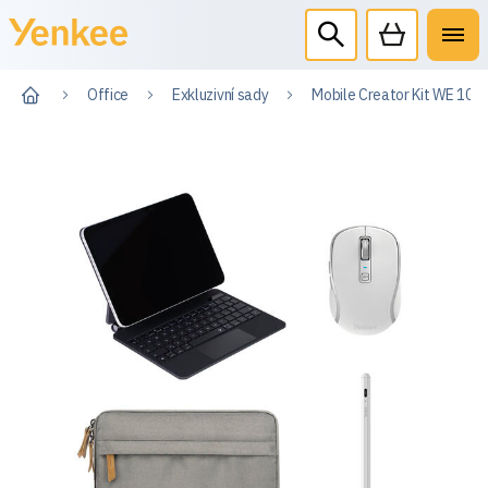
Office
Exkluzivní sady
Mobile Creator Kit WE 10.9