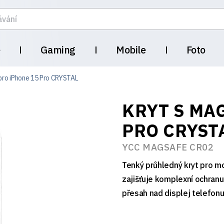
e
Gaming
Mobile
Foto
pro iPhone 15 Pro CRYSTAL
KRYT S MA
PRO CRYST
YCC MAGSAFE CR02
Tenký průhledný kryt pro mo
zajišťuje komplexní ochranu
přesah nad displej telefonu