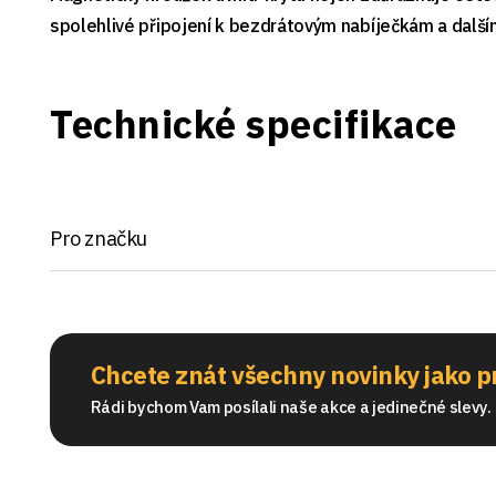
spolehlivé připojení k bezdrátovým nabíječkám a další
Technické specifikace
Pro značku
Chcete znát všechny novinky jako p
Rádi bychom Vam posílali naše akce a jedinečné slevy. S