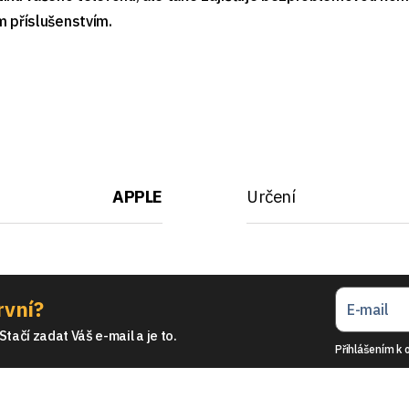
m příslušenstvím.
APPLE
Určení
rvní?
tačí zadat Váš e-mail a je to.
Přihlášením k 