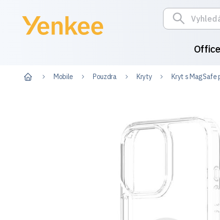
Offic
Mobile
Pouzdra
Kryty
Kryt s MagSafe 