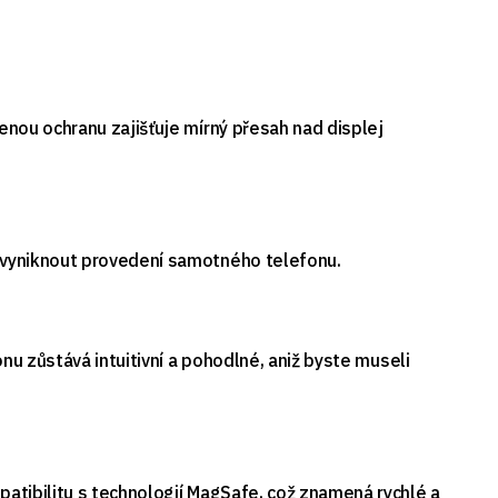
enou ochranu zajišťuje mírný přesah nad displej
á vyniknout provedení samotného telefonu.
nu zůstává intuitivní a pohodlné, aniž byste museli
atibilitu s technologií MagSafe, což znamená rychlé a