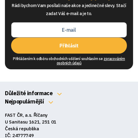
Rádi bychom Vam posílali naše akce a jedinečné slevy. Stačí
zadat Váš e-mail a je to.
Přihlásit
Přihlášením k odběru obchodních sdělení souhlasím se
zpracováním
osobních údajů
Důležité informace
O nás
Nejpopulárnější
Klávesnice
Kontakty
FAST ČR, a.s. Říčany
Myši
Obchodní podmínky
U Sanitasu 1621, 251 01
Sluchátka
Česká republika
Reklamace a vrácení zboží
IČ: 24777749