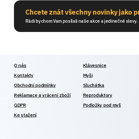
Chcete znát všechny novinky jako p
Rádi bychom Vam posílali naše akce a jedinečné slevy. S
O nás
Klávesnice
Kontakty
Myši
Obchodní podmínky
Sluchátka
Reklamace a vrácení zboží
Reproduktory
GDPR
Podložky pod myš
Ke stažení