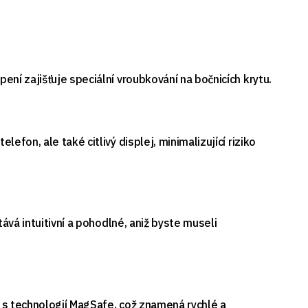
ní zajišťuje speciální vroubkování na bočnicích krytu.
fon, ale také citlivý displej, minimalizující riziko
ává intuitivní a pohodlné, aniž byste museli
 s technologií MagSafe, což znamená rychlé a