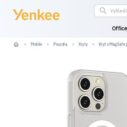
Offic
Mobile
Pouzdra
Kryty
Kryt s MagSafe 