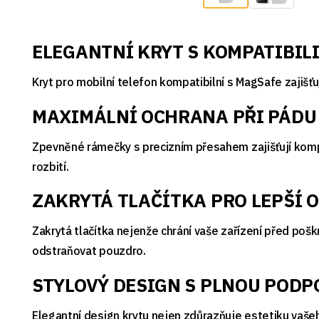
ELEGANTNÍ KRYT S KOMPATIBIL
Kryt pro mobilní telefon kompatibilní s MagSafe zajišť
MAXIMÁLNÍ OCHRANA PŘI PÁDU
Zpevněné rámečky s precizním přesahem zajišťují komplex
rozbití.
ZAKRYTÁ TLAČÍTKA PRO LEPŠÍ
Zakrytá tlačítka nejenže chrání vaše zařízení před pošk
odstraňovat pouzdro.
STYLOVÝ DESIGN S PLNOU POD
Elegantní design krytu nejen zdůrazňuje estetiku vaše