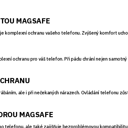
ITOU MAGSAFE
uje komplexní ochranu vašeho telefonu. Zvýšený komfort uchope
ní ochranu pro váš telefon. Při pádu chrání nejen samotný tele
 OCHRANU
rábáním, ale i při nečekaných nárazech. Ovládání telefonu zůst
POROU MAGSAFE
ho telefonu, ale také zajišťuje bezproblémovou kompatibilitu