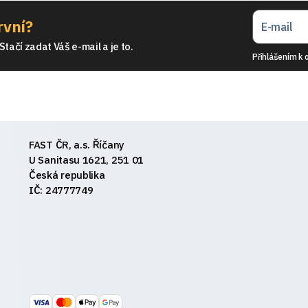
rvní?
tačí zadat Váš e-mail a je to.
Přihlášením k 
FAST ČR, a.s. Říčany
U Sanitasu 1621, 251 01
Česká republika
IČ: 24777749