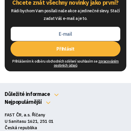
Chcete znát všechny novinky jako první?
Rádi bychom Vam posílali naše akce a jedinečné slevy. Stačí
zadat Váš e-mail a je to.
Přihlásit
Přihlášením k odběru obchodních sdělení souhlasím se
zpracováním
osobních údajů
Důležité informace
O nás
Nejpopulárnější
Klávesnice
Kontakty
FAST ČR, a.s. Říčany
Myši
Obchodní podmínky
U Sanitasu 1621, 251 01
Sluchátka
Česká republika
Reklamace a vrácení zboží