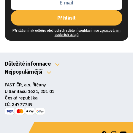
Přihlásit
Přihlášením k odběru obchodních sdělení souhlasím se
zpracováním
osobních údajů
Důležité informace
O nás
Nejpopulárnější
Klávesnice
Kontakty
FAST ČR, a.s. Říčany
Myši
Obchodní podmínky
U Sanitasu 1621, 251 01
Sluchátka
Česká republika
Reklamace a vrácení zboží
IČ: 24777749
Reproduktory
GDPR
Podložky pod myš
Ke stažení