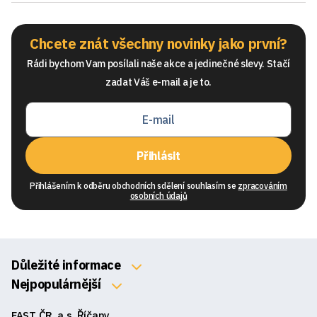
Chcete znát všechny novinky jako první?
Rádi bychom Vam posílali naše akce a jedinečné slevy. Stačí
zadat Váš e-mail a je to.
Přihlásit
Přihlášením k odběru obchodních sdělení souhlasím se
zpracováním
osobních údajů
Důležité informace
O nás
Nejpopulárnější
Klávesnice
Kontakty
FAST ČR, a.s. Říčany