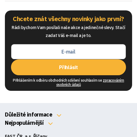
Chcete znát všechny novinky jako první?
Rádi bychom Vam posílali naše akce a jedinečné slevy. Stačí
zadat Váš e-mail a je to.
Přihlásit
Přihlášením k odběru obchodních sdělení souhlasím se
zpracováním
osobních údajů
Důležité informace
O nás
Nejpopulárnější
Klávesnice
Kontakty
FAST ČR, a.s. Říčany