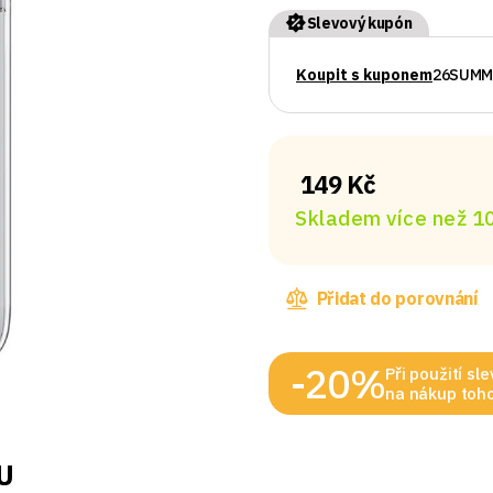
Slevový kupón
Koupit s kuponem
26SUMM
149 Kč
Skladem více než 10
Přidat do porovnání
-20%
Při použití s
na nákup toho
U