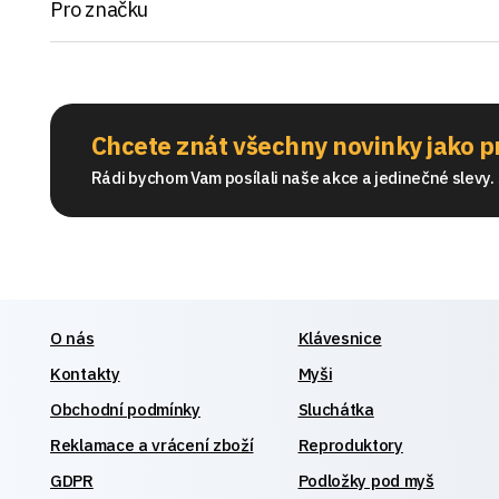
Pro značku
Chcete znát všechny novinky jako p
Rádi bychom Vam posílali naše akce a jedinečné slevy. S
O nás
Klávesnice
Kontakty
Myši
Obchodní podmínky
Sluchátka
Reklamace a vrácení zboží
Reproduktory
GDPR
Podložky pod myš