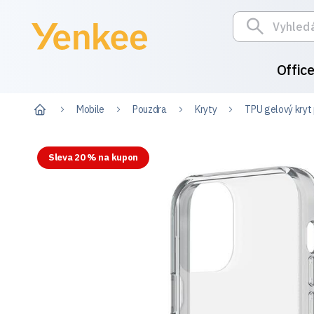
Offic
Mobile
Pouzdra
Kryty
TPU gelový kryt 
Sleva 20 % na kupon