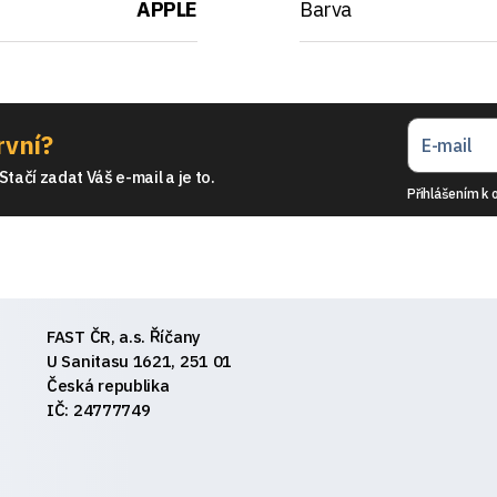
APPLE
Barva
rvní?
tačí zadat Váš e-mail a je to.
Přihlášením k 
FAST ČR, a.s. Říčany
U Sanitasu 1621, 251 01
Česká republika
IČ: 24777749