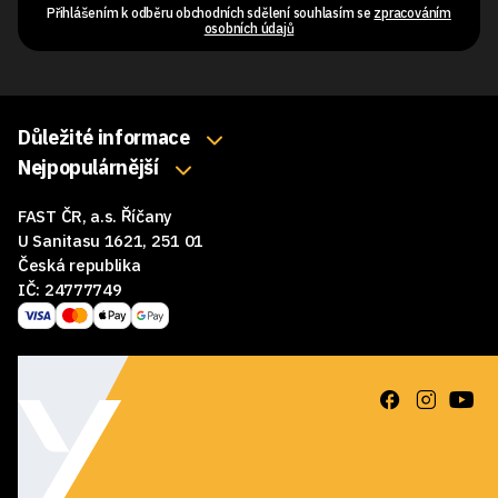
Přihlášením k odběru obchodních sdělení souhlasím se
zpracováním
osobních údajů
Důležité informace
O nás
Nejpopulárnější
Klávesnice
Kontakty
FAST ČR, a.s. Říčany
Myši
Obchodní podmínky
U Sanitasu 1621, 251 01
Sluchátka
Česká republika
Reklamace a vrácení zboží
IČ: 24777749
Reproduktory
GDPR
Podložky pod myš
Ke stažení