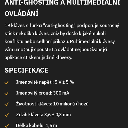
ANTI-GHOSTING A MULTIMEDIÁLNÍ
OVLÁDÁNÍ
19 kláves s funkcí "Anti-ghosting" podporuje současný
stisk několika kláves, aniž by došlo k jakémukoli
konfliktu nebo selhání příkazu. Multimediální klávesy
vám umožňují spouštět a ovládat nejpoužívanější
aplikace stiskem jediné klávesy.
SPECIFIKACE
Jmenovité napětí: 5 V ± 5 %
Jmenovitý proud: 300 mA
Životnost kláves: 10 milionů úhozů
Zdvih kláves: 3,6 ± 0,3 mm
Délka kabelu: 1,5 m