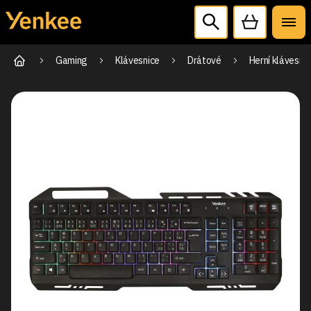
Gaming
Klávesnice
Drátové
Herní klávesn