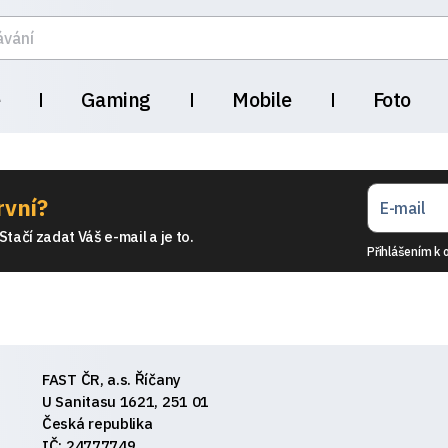
e
Gaming
Mobile
Foto
rvní?
tačí zadat Váš e-mail a je to.
Přihlášením k 
FAST ČR, a.s. Říčany
U Sanitasu 1621, 251 01
Česká republika
IČ: 24777749