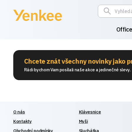
Offic
Chcete znát všechny novinky jako p
Rádi bychom Vam posílali naše akce a jedinečné slevy. S
O nás
Klávesnice
Kontakty
Myši
Obchodní podmínky
Sluchátka