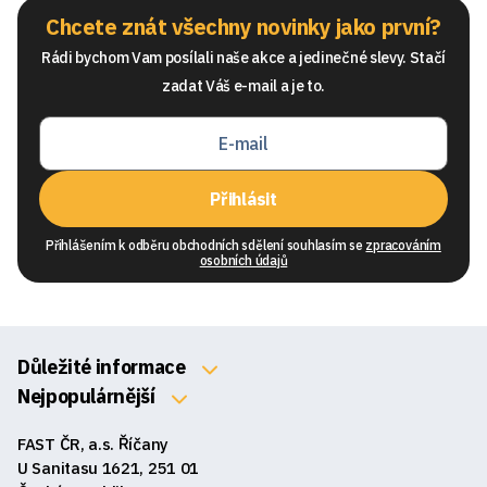
Chcete znát všechny novinky jako první?
Rádi bychom Vam posílali naše akce a jedinečné slevy. Stačí
zadat Váš e-mail a je to.
Přihlásit
Přihlášením k odběru obchodních sdělení souhlasím se
zpracováním
osobních údajů
Důležité informace
O nás
Nejpopulárnější
Klávesnice
Kontakty
FAST ČR, a.s. Říčany
Myši
Obchodní podmínky
U Sanitasu 1621, 251 01