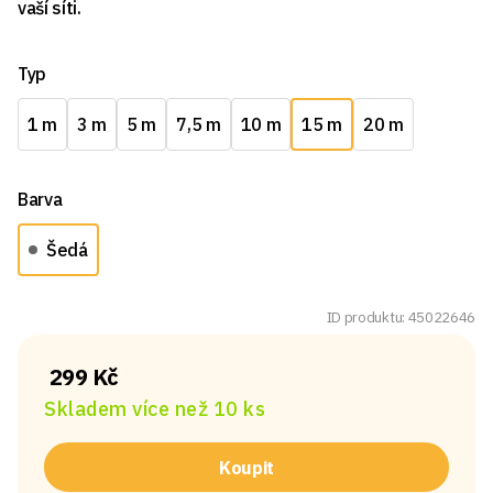
vaší síti.
Typ
1 m
3 m
5 m
7,5 m
10 m
15 m
20 m
Barva
Šedá
ID produktu: 45022646
299 Kč
Skladem více než 10 ks
Koupit