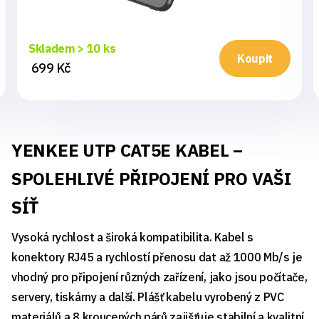
Skladem > 10 ks
Koupit
699 Kč
YENKEE UTP CAT5E KABEL –
SPOLEHLIVÉ PŘIPOJENÍ PRO VAŠI
SÍŤ
Vysoká rychlost a široká kompatibilita. Kabel s
konektory RJ45 a rychlostí přenosu dat až 1000 Mb/s je
vhodný pro připojení různých zařízení, jako jsou počítače,
servery, tiskárny a další. Plášť kabelu vyrobený z PVC
materiálů a 8 kroucených párů zajišťuje stabilní a kvalitní