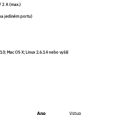
/ 2 A (max.)
 na jediném portu)
0; Mac OS X; Linux 2.6.14 nebo vyšší
Ano
Vstup