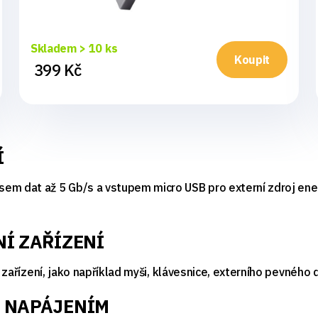
Skladem > 10 ks
Koupit
399 Kč
Í
em dat až 5 Gb/s a vstupem micro USB pro externí zdroj energ
NÍ ZAŘÍZENÍ
h zařízení, jako například myši, klávesnice, externího pevného 
M NAPÁJENÍM