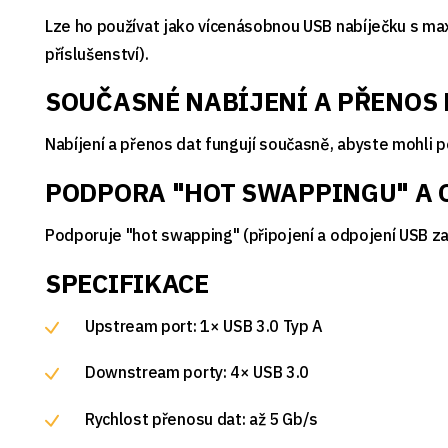
Lze ho používat jako vícenásobnou USB nabíječku s max
příslušenství).
SOUČASNÉ NABÍJENÍ A PŘENOS 
Nabíjení a přenos dat fungují současně, abyste mohli po
PODPORA "HOT SWAPPINGU" A 
Podporuje "hot swapping" (připojení a odpojení USB zař
SPECIFIKACE
Upstream port: 1× USB 3.0 Typ A
Downstream porty: 4× USB 3.0
Rychlost přenosu dat: až 5 Gb/s