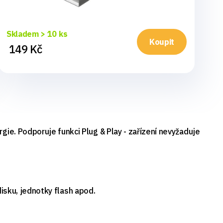
Skladem > 10 ks
Sk
Koupit
149 Kč
1
ie. Podporuje funkci Plug & Play - zařízení nevyžaduje
disku, jednotky flash apod.