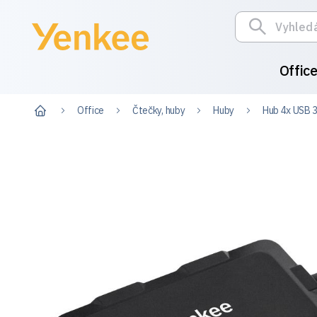
Offic
Office
Čtečky, huby
Huby
Hub 4x USB 3