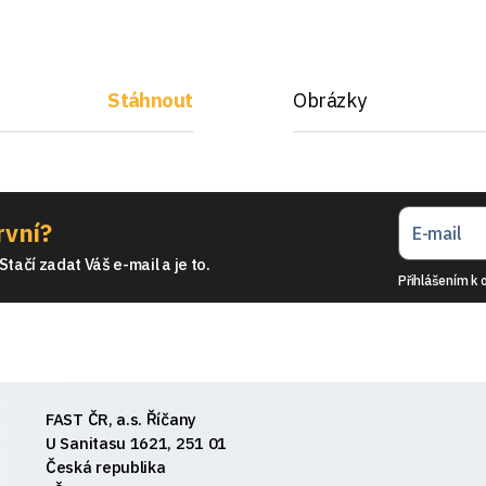
Stáhnout
Obrázky
rvní?
tačí zadat Váš e-mail a je to.
Přihlášením k 
FAST ČR, a.s. Říčany
U Sanitasu 1621, 251 01
Česká republika