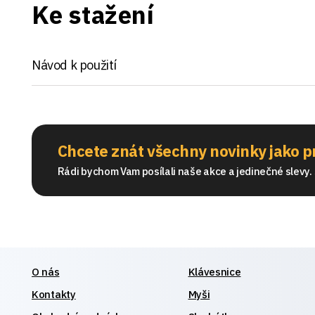
Ke stažení
Návod k použití
Chcete znát všechny novinky jako p
Rádi bychom Vam posílali naše akce a jedinečné slevy. S
O nás
Klávesnice
Kontakty
Myši