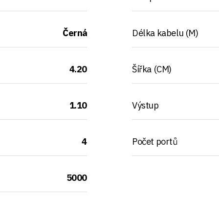
Černá
Délka kabelu (M)
4.20
Šířka (CM)
1.10
Výstup
4
Počet portů
5000