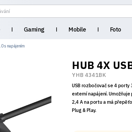
e
Gaming
Mobile
Foto
.0 s napájením
HUB 4X USB
YHB 4341BK
USB rozbočovač se 4 porty 
externí napájení. Umožňuje p
2,4 A na portu a má přepěť
Plug & Play.