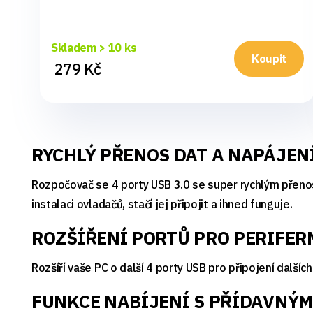
Skladem > 10 ks
Koupit
279 Kč
RYCHLÝ PŘENOS DAT A NAPÁJEN
Rozpočovač se 4 porty USB 3.0 se super rychlým přenos
instalaci ovladačů, stačí jej připojit a ihned funguje.
ROZŠÍŘENÍ PORTŮ PRO PERIFER
Rozšíří vaše PC o další 4 porty USB pro připojení dalšíc
FUNKCE NABÍJENÍ S PŘÍDAVNÝ